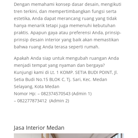
Dengan memahami konsep dasar desain, mengikuti
tren terkini, dan mempertimbangkan fungsi serta
estetika, Anda dapat merancang ruang yang tidak
hanya menarik tetapi juga memenuhi kebutuhan
praktis. Apapun gaya atau preferensi Anda, prinsip-
prinsip desain interior yang baik akan memastikan
bahwa ruang Anda terasa seperti rumah.
Apakah Anda siap untuk mengubah ruangan Anda
menjadi tempat yang nyaman dan bergaya?
Kunjungi kami di Lt. 1 KOMP. SETIA BUDI POINT, Jl.
Setia Budi No.15 BLOK C, Tj. Sari, Kec. Medan
Selayang, Kota Medan
Nomor Hp: – 082374570543 (Admin 1)
– 082277873412 (Admin 2)
Jasa Interior Medan