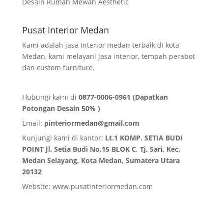
Desain Rumah Mewah Aesthetic
Pusat Interior Medan
Kami adalah jasa interior medan terbaik di kota
Medan, kami melayani jasa interior, tempah perabot
dan custom furniture.
Hubungi kami di
0877-0006-0961 (Dapatkan
Potongan Desain 50% )
Email:
pinteriormedan@gmail.com
Kunjungi kami di kantor:
Lt.1 KOMP. SETIA BUDI
POINT Jl. Setia Budi No.15 BLOK C, Tj. Sari, Kec.
Medan Selayang, Kota Medan,
Sumatera Utara
20132
Website:
www.pusatinteriormedan.com