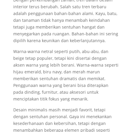
interior terus berubah. Salah satu tren terbaru
adalah penggunaan bahan-bahan alami. Kayu, batu,
dan tanaman tidak hanya menambah keindahan
tetapi juga memberikan sentuhan hangat dan
menyegarkan pada ruangan. Bahan-bahan ini sering
dipilih karena keunikan dan keberlanjutannya.
Warna-warna netral seperti putih, abu-abu, dan
beige tetap populer, tetapi kini disertai dengan
aksen warna yang lebih berani. Warna-warna seperti
hijau emerald, biru navy, dan merah marun
memberikan sentuhan dramatis dan memikat.
Penggunaan warna yang berani bisa diterapkan
pada dinding, furnitur, atau aksesori untuk
menciptakan titik fokus yang menarik.
Desain minimalis masih menjadi favorit, tetapi
dengan sentuhan personal. Gaya ini menekankan
kesederhanaan dan kebersihan, tetapi dengan
menambahkan beberapa elemen pribadi seperti