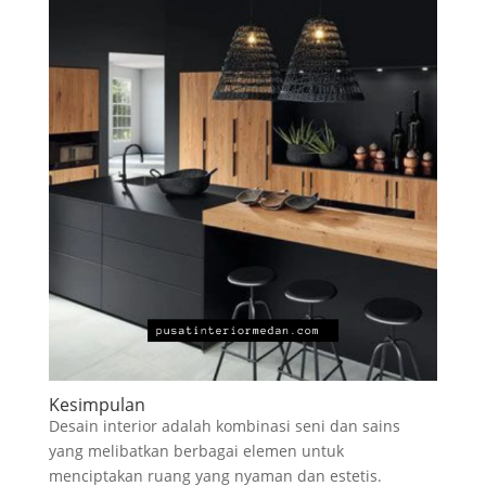
Kesimpulan
Desain interior adalah kombinasi seni dan sains
yang melibatkan berbagai elemen untuk
menciptakan ruang yang nyaman dan estetis.