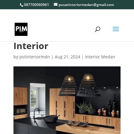
087700060961
pusatinteriormedan@gmail.com
Interior
by
pstinteriormdn
|
Aug 21, 2024
|
Interior Medan