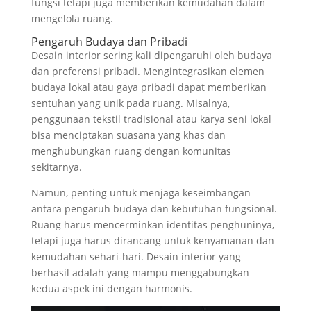
fungsi tetapi juga memberikan kemudahan dalam
mengelola ruang.
Pengaruh Budaya dan Pribadi
Desain interior sering kali dipengaruhi oleh budaya
dan preferensi pribadi. Mengintegrasikan elemen
budaya lokal atau gaya pribadi dapat memberikan
sentuhan yang unik pada ruang. Misalnya,
penggunaan tekstil tradisional atau karya seni lokal
bisa menciptakan suasana yang khas dan
menghubungkan ruang dengan komunitas
sekitarnya.
Namun, penting untuk menjaga keseimbangan
antara pengaruh budaya dan kebutuhan fungsional.
Ruang harus mencerminkan identitas penghuninya,
tetapi juga harus dirancang untuk kenyamanan dan
kemudahan sehari-hari. Desain interior yang
berhasil adalah yang mampu menggabungkan
kedua aspek ini dengan harmonis.