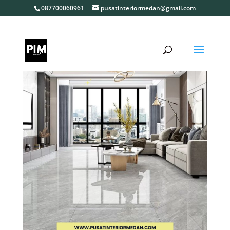
087700060961
pusatinteriormedan@gmail.com