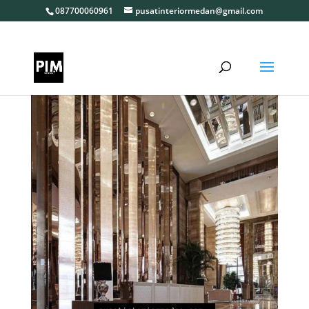
087700060961
pusatinteriormedan@gmail.com