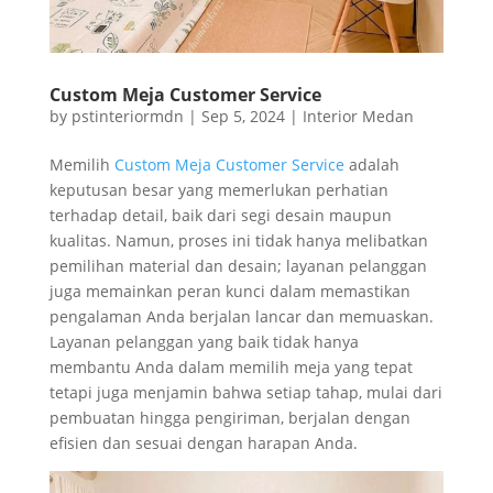
Custom Meja Customer Service
by
pstinteriormdn
|
Sep 5, 2024
|
Interior Medan
Memilih
Custom Meja Customer Service
adalah
keputusan besar yang memerlukan perhatian
terhadap detail, baik dari segi desain maupun
kualitas. Namun, proses ini tidak hanya melibatkan
pemilihan material dan desain; layanan pelanggan
juga memainkan peran kunci dalam memastikan
pengalaman Anda berjalan lancar dan memuaskan.
Layanan pelanggan yang baik tidak hanya
membantu Anda dalam memilih meja yang tepat
tetapi juga menjamin bahwa setiap tahap, mulai dari
pembuatan hingga pengiriman, berjalan dengan
efisien dan sesuai dengan harapan Anda.