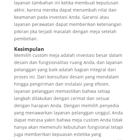
layanan tambahan ini ketika membuat keputusan
akhir, karena mereka dapat menambah nilai dan
keamanan pada investasi Anda. Garansi atau
layanan perawatan dapat memberikan ketenangan
pikiran jika terjadi masalah dengan meja setelah
pembelian.
Kesimpulan
Memilih custom meja adalah investasi besar dalam
desain dan fungsionalitas ruang Anda, dan layanan
pelanggan yang baik adalah bagian integral dari
proses ini. Dari konsultasi desain yang mendalam
hingga pengiriman dan instalasi yang efisien,
layanan pelanggan memastikan bahwa setiap
langkah dilakukan dengan cermat dan sesuai
dengan harapan Anda. Dengan memilih penyedia
yang menawarkan layanan pelanggan unggul, Anda
dapat merasa yakin bahwa meja custom Anda tidak
hanya akan memenuhi kebutuhan fungsional tetapi
juga memberikan kepuasan estetika yang