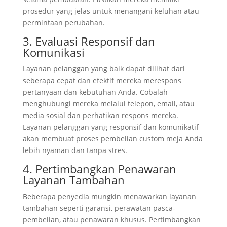
prosedur yang jelas untuk menangani keluhan atau
permintaan perubahan.
3. Evaluasi Responsif dan
Komunikasi
Layanan pelanggan yang baik dapat dilihat dari
seberapa cepat dan efektif mereka merespons
pertanyaan dan kebutuhan Anda. Cobalah
menghubungi mereka melalui telepon, email, atau
media sosial dan perhatikan respons mereka.
Layanan pelanggan yang responsif dan komunikatif
akan membuat proses pembelian custom meja Anda
lebih nyaman dan tanpa stres.
4. Pertimbangkan Penawaran
Layanan Tambahan
Beberapa penyedia mungkin menawarkan layanan
tambahan seperti garansi, perawatan pasca-
pembelian, atau penawaran khusus. Pertimbangkan