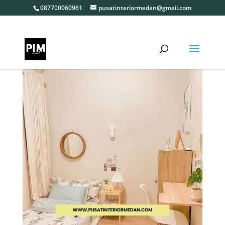
087700060961
pusatinteriormedan@gmail.com