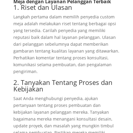
Meja dengan Layanan Pelanggan Terbaik
1. Riset dan Ulasan
Langkah pertama dalam memilih penyedia custom
meja adalah melakukan riset tentang berbagai opsi
yang tersedia. Carilah penyedia yang memiliki
reputasi baik dalam hal layanan pelanggan. Ulasan
dari pelanggan sebelumnya dapat memberikan
gambaran tentang kualitas layanan yang ditawarkan.
Perhatikan komentar tentang proses konsultasi,
komunikasi selama pembuatan, dan pengalaman
pengiriman.
2. Tanyakan Tentang Proses dan
Kebijakan
Saat Anda menghubungi penyedia, ajukan
pertanyaan tentang proses pembuatan dan
kebijakan layanan pelanggan mereka. Tanyakan
bagaimana mereka menangani konsultasi desain,
update proyek, dan masalah yang mungkin timbul
selama pembuatan. Pastikan mereka memiliki