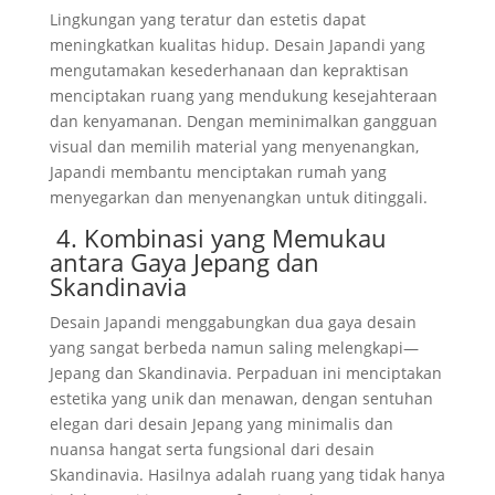
Lingkungan yang teratur dan estetis dapat
meningkatkan kualitas hidup. Desain Japandi yang
mengutamakan kesederhanaan dan kepraktisan
menciptakan ruang yang mendukung kesejahteraan
dan kenyamanan. Dengan meminimalkan gangguan
visual dan memilih material yang menyenangkan,
Japandi membantu menciptakan rumah yang
menyegarkan dan menyenangkan untuk ditinggali.
4. Kombinasi yang Memukau
antara Gaya Jepang dan
Skandinavia
Desain Japandi menggabungkan dua gaya desain
yang sangat berbeda namun saling melengkapi—
Jepang dan Skandinavia. Perpaduan ini menciptakan
estetika yang unik dan menawan, dengan sentuhan
elegan dari desain Jepang yang minimalis dan
nuansa hangat serta fungsional dari desain
Skandinavia. Hasilnya adalah ruang yang tidak hanya