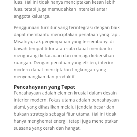
luas. Hal ini tidak hanya menciptakan kesan lebih
luas, tetapi juga memudahkan interaksi antar
anggota keluarga.
Penggunaan furnitur yang terintegrasi dengan baik
dapat membantu menciptakan penataan yang rapi.
Misalnya, rak penyimpanan yang tersembunyi di
bawah tempat tidur atau sofa dapat membantu
mengurangi kekacauan dan menjaga kebersihan
ruangan. Dengan penataan yang efisien, interior
modern dapat menciptakan lingkungan yang
menyenangkan dan produktif.
Pencahayaan yang Tepat
Pencahayaan adalah elemen krusial dalam desain
interior modern. Fokus utama adalah pencahayaan
alami, yang dihasilkan melalui jendela besar dan
bukaan strategis sebagai fitur utama. Hal ini tidak
hanya menghemat energi, tetapi juga menciptakan
suasana yang cerah dan hangat.