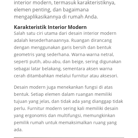
interior modern, termasuk karakteristiknya,
elemen penting, dan bagaimana
mengaplikasikannya di rumah Anda.
Karakteristik Interior Modern
Salah satu ciri utama dari desain interior modern
adalah kesederhanaannya. Ruangan dirancang
dengan menggunakan garis bersih dan bentuk
geometris yang sederhana. Warna-warna netral,
seperti putih, abu-abu, dan beige, sering digunakan
sebagai latar belakang, sementara aksen warna
cerah ditambahkan melalui furnitur atau aksesori.
Desain modern juga menekankan fungsi di atas
bentuk. Setiap elemen dalam ruangan memiliki
tujuan yang jelas, dan tidak ada yang dianggap tidak
perlu. Furnitur modern sering kali memiliki desain
yang ergonomis dan multifungsi, memungkinkan
pemilik rumah untuk memaksimalkan ruang yang
ada.