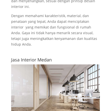
dan menyenangkan, sesuai dengan prinsip desain
interior ini.
Dengan memahami karakteristik, material, dan
penataan yang tepat, Anda dapat menciptakan
interior yang memikat dan fungsional di rumah
Anda. Gaya ini tidak hanya menarik secara visual,
tetapi juga meningkatkan kenyamanan dan kualitas
hidup Anda.
Jasa Interior Medan