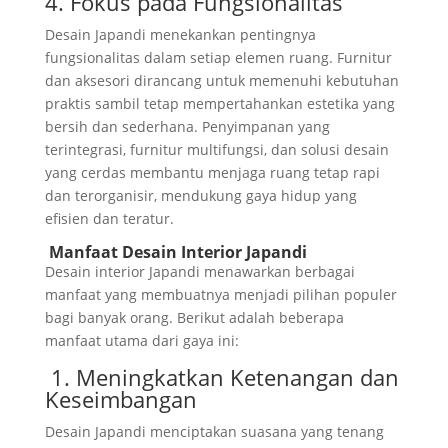
4. Fokus pada Fungsionalitas
Desain Japandi menekankan pentingnya
fungsionalitas dalam setiap elemen ruang. Furnitur
dan aksesori dirancang untuk memenuhi kebutuhan
praktis sambil tetap mempertahankan estetika yang
bersih dan sederhana. Penyimpanan yang
terintegrasi, furnitur multifungsi, dan solusi desain
yang cerdas membantu menjaga ruang tetap rapi
dan terorganisir, mendukung gaya hidup yang
efisien dan teratur.
Manfaat Desain Interior Japandi
Desain interior Japandi menawarkan berbagai
manfaat yang membuatnya menjadi pilihan populer
bagi banyak orang. Berikut adalah beberapa
manfaat utama dari gaya ini:
1. Meningkatkan Ketenangan dan
Keseimbangan
Desain Japandi menciptakan suasana yang tenang