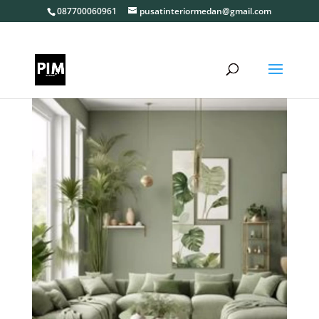
087700060961
pusatinteriormedan@gmail.com