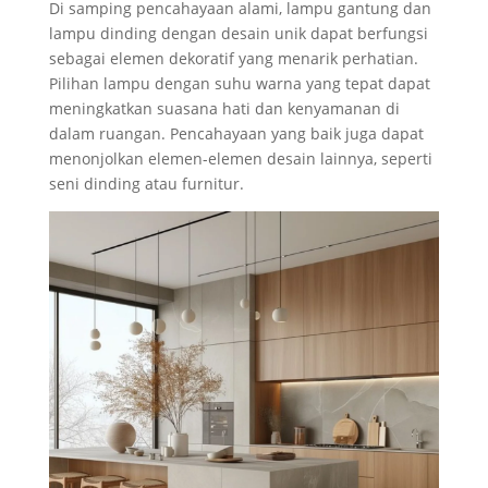
Di samping pencahayaan alami, lampu gantung dan
lampu dinding dengan desain unik dapat berfungsi
sebagai elemen dekoratif yang menarik perhatian.
Pilihan lampu dengan suhu warna yang tepat dapat
meningkatkan suasana hati dan kenyamanan di
dalam ruangan. Pencahayaan yang baik juga dapat
menonjolkan elemen-elemen desain lainnya, seperti
seni dinding atau furnitur.