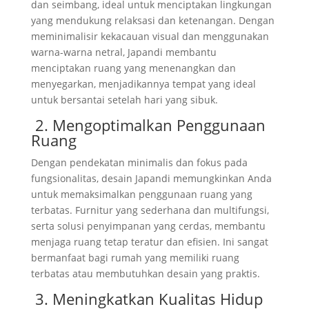
dan seimbang, ideal untuk menciptakan lingkungan
yang mendukung relaksasi dan ketenangan. Dengan
meminimalisir kekacauan visual dan menggunakan
warna-warna netral, Japandi membantu
menciptakan ruang yang menenangkan dan
menyegarkan, menjadikannya tempat yang ideal
untuk bersantai setelah hari yang sibuk.
2. Mengoptimalkan Penggunaan
Ruang
Dengan pendekatan minimalis dan fokus pada
fungsionalitas, desain Japandi memungkinkan Anda
untuk memaksimalkan penggunaan ruang yang
terbatas. Furnitur yang sederhana dan multifungsi,
serta solusi penyimpanan yang cerdas, membantu
menjaga ruang tetap teratur dan efisien. Ini sangat
bermanfaat bagi rumah yang memiliki ruang
terbatas atau membutuhkan desain yang praktis.
3. Meningkatkan Kualitas Hidup