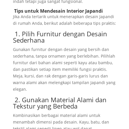
indah tetapi juga sangat fungsional.
Tips untuk Mendesain Interior Japandi
Jika Anda tertarik untuk menerapkan desain Japandi
di rumah Anda, berikut adalah beberapa tips praktis:
1. Pilih Furnitur dengan Desain
Sederhana
Gunakan furnitur dengan desain yang bersih dan
sederhana, tanpa ornamen yang berlebihan. Pilihlah
furnitur dari bahan alami seperti kayu atau bambu,
dan pastikan setiap item memiliki fungsi praktis.
Meja, kursi, dan rak dengan garis-garis lurus dan
warna alami akan melengkapi tampilan Japandi yang
elegan.
2. Gunakan Material Alami dan
Tekstur yang Berbeda
Kombinasikan berbagai material alami untuk
menambah dimensi pada desain. Kayu, batu, dan
tekstil alami seperti linen atau wol dapat