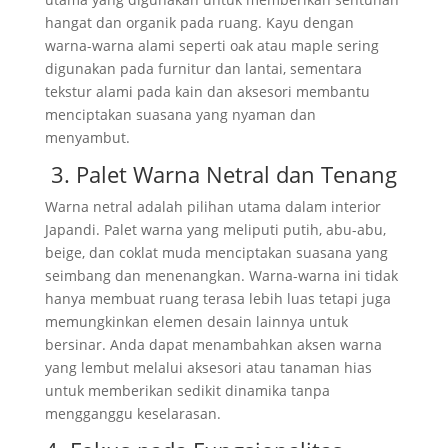
hangat dan organik pada ruang. Kayu dengan
warna-warna alami seperti oak atau maple sering
digunakan pada furnitur dan lantai, sementara
tekstur alami pada kain dan aksesori membantu
menciptakan suasana yang nyaman dan
menyambut.
3. Palet Warna Netral dan Tenang
Warna netral adalah pilihan utama dalam interior
Japandi. Palet warna yang meliputi putih, abu-abu,
beige, dan coklat muda menciptakan suasana yang
seimbang dan menenangkan. Warna-warna ini tidak
hanya membuat ruang terasa lebih luas tetapi juga
memungkinkan elemen desain lainnya untuk
bersinar. Anda dapat menambahkan aksen warna
yang lembut melalui aksesori atau tanaman hias
untuk memberikan sedikit dinamika tanpa
mengganggu keselarasan.