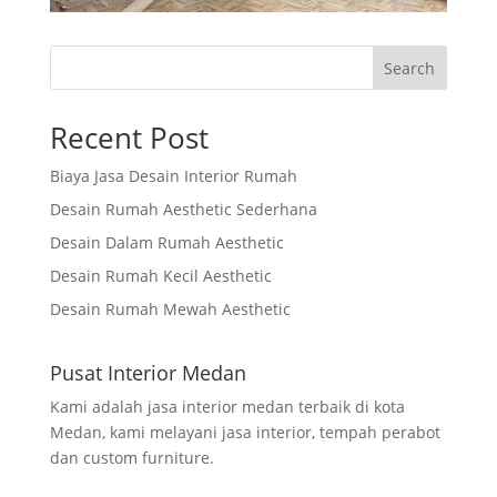
Search
Recent Post
Biaya Jasa Desain Interior Rumah
Desain Rumah Aesthetic Sederhana
Desain Dalam Rumah Aesthetic
Desain Rumah Kecil Aesthetic
Desain Rumah Mewah Aesthetic
Pusat Interior Medan
Kami adalah jasa interior medan terbaik di kota
Medan, kami melayani jasa interior, tempah perabot
dan custom furniture.