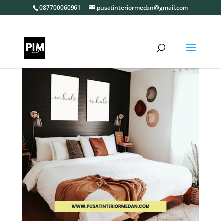
087700060961
pusatinteriormedan@gmail.com