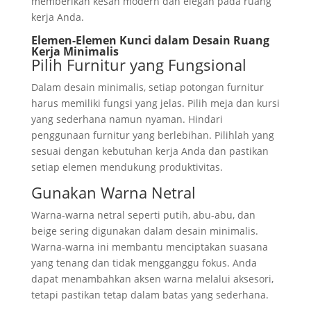
memberikan kesan modern dan elegan pada ruang
kerja Anda.
Elemen-Elemen Kunci dalam Desain Ruang
Kerja Minimalis
Pilih Furnitur yang Fungsional
Dalam desain minimalis, setiap potongan furnitur
harus memiliki fungsi yang jelas. Pilih meja dan kursi
yang sederhana namun nyaman. Hindari
penggunaan furnitur yang berlebihan. Pilihlah yang
sesuai dengan kebutuhan kerja Anda dan pastikan
setiap elemen mendukung produktivitas.
Gunakan Warna Netral
Warna-warna netral seperti putih, abu-abu, dan
beige sering digunakan dalam desain minimalis.
Warna-warna ini membantu menciptakan suasana
yang tenang dan tidak mengganggu fokus. Anda
dapat menambahkan aksen warna melalui aksesori,
tetapi pastikan tetap dalam batas yang sederhana.