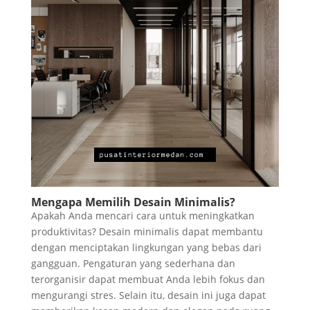
Mengapa Memilih Desain Minimalis?
Apakah Anda mencari cara untuk meningkatkan
produktivitas? Desain minimalis dapat membantu
dengan menciptakan lingkungan yang bebas dari
gangguan. Pengaturan yang sederhana dan
terorganisir dapat membuat Anda lebih fokus dan
mengurangi stres. Selain itu, desain ini juga dapat