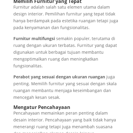
Memilih Furnitur yang Tepat
Furnitur adalah salah satu elemen utama dalam
design interior. Pemilihan furnitur yang tepat tidak
hanya berdampak pada estetika ruangan tetapi juga
pada kenyamanan dan fungsionalitas.
Furnitur multifungsi
semakin populer, terutama di
ruang dengan ukuran terbatas. Furnitur yang dapat
digunakan untuk berbagai tujuan membantu
mengoptimalkan ruang dan meningkatkan
fungsionalitas.
Perabot yang sesuai dengan ukuran ruangan
juga
penting. Memilih furnitur yang sesuai dengan skala
ruangan membantu menjaga keseimbangan dan
mencegah kesan sesak.
Mengatur Pencahayaan
Pencahayaan memainkan peran penting dalam
desain interior. Pencahayaan yang baik tidak hanya
menerangi ruang tetapi juga menambah suasana