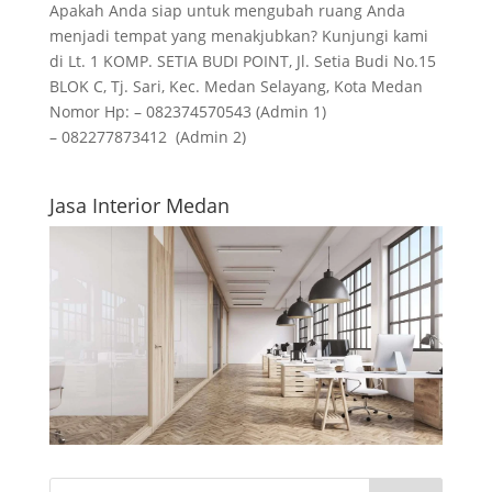
Apakah Anda siap untuk mengubah ruang Anda
menjadi tempat yang menakjubkan? Kunjungi kami
di Lt. 1 KOMP. SETIA BUDI POINT, Jl. Setia Budi No.15
BLOK C, Tj. Sari, Kec. Medan Selayang, Kota Medan
Nomor Hp: – 082374570543 (Admin 1)
– 082277873412 (Admin 2)
Jasa Interior Medan