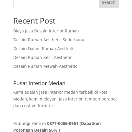
Search
Recent Post
Biaya Jasa Desain Interior Rumah
Desain Rumah Aesthetic Sederhana
Desain Dalam Rumah Aesthetic
Desain Rumah Kecil Aesthetic
Desain Rumah Mewah Aesthetic
Pusat Interior Medan
Kami adalah jasa interior medan terbaik di kota
Medan, kami melayani jasa interior, tempah perabot
dan custom furniture.
Hubungi kami di
0877-0006-0961 (Dapatkan
Potongan Desain 50% )