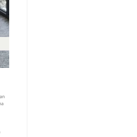
kan
ma
n