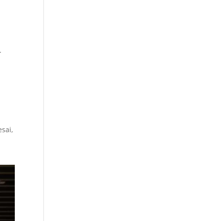
n
.
sai,
n