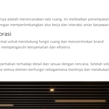
utnya adalah merencanakan tata ruang. Ini melibatkan penempata
 dengan mempertimbangkan alur kerja dan interaksi antar karyawan
orasi
 cermat untuk mendukung fungsi ruang dan mencerminkan brand
an mempengaruhi kenyamanan dan efisiensi.
erhatian terhadap detail dan sesuai dengan rencana. Setelah sele
hwa semua elemen berfungsi sebagaimana mestinya dan melakuka