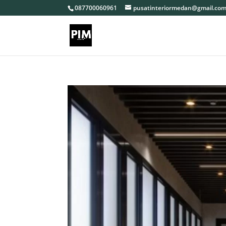
087700060961
pusatinteriormedan@gmail.co