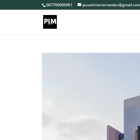
087700060961
pusatinteriormedan@gmail.co