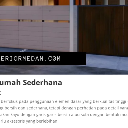
 Rumah Sederhana
t
berfokus pada penggunaan elemen dasar yang berkualitas tinggi
ang bersih dan sederhana, tetapi dengan perhatian pada detail yan
akan kayu dengan garis-garis bersih atau sofa dengan bentuk mo
erlu aksesoris yang berlebihan.