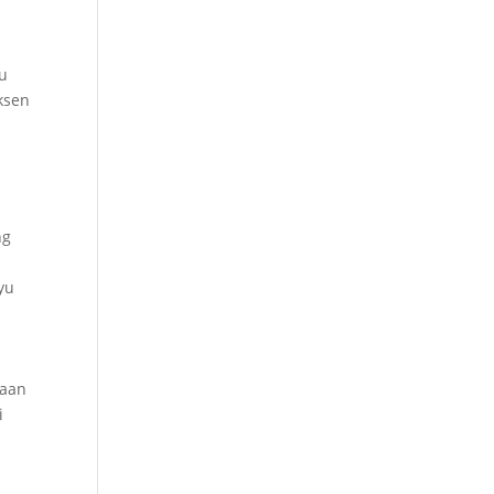
au
ksen
ng
yu
yaan
i