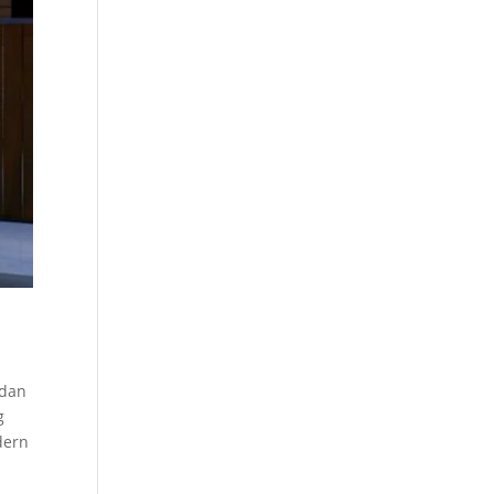
 dan
g
dern