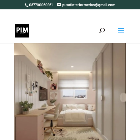
087700060961
pusatinteriormedan@gmail.com