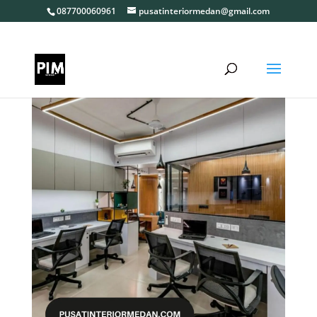
087700060961
pusatinteriormedan@gmail.com