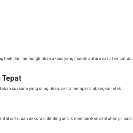
ang baik dan memungkinkan akses yang mudah antara satu tempat du
 Tepat
ptakan suasana yang diinginkan, serta mempertimbangkan efek
antal sofa, dan dekorasi dinding untuk memberikan sentuhan pribadi