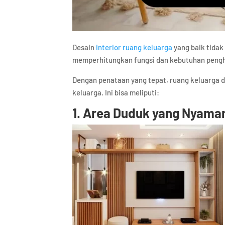
Desain
interior ruang keluarga
yang baik tida
memperhitungkan fungsi dan kebutuhan pengh
Dengan penataan yang tepat, ruang keluarga d
keluarga. Ini bisa meliputi:
1. Area Duduk yang Nyama