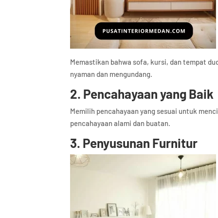
Memastikan bahwa sofa, kursi, dan tempat du
nyaman dan mengundang.
2. Pencahayaan yang Baik
Memilih pencahayaan yang sesuai untuk menc
pencahayaan alami dan buatan.
3. Penyusunan Furnitur