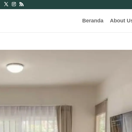
Beranda
About U