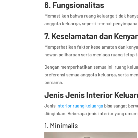
6. Fungsionalitas
Memastikan bahwa ruang keluarga tidak hanya 
anggota keluarga, seperti tempat penyimpanan
7. Keselamatan dan Keny
Memperhatikan faktor keselamatan dan kenya
hewan peliharaan serta menjaga ruang tetap t
Dengan memperhatikan semua ini, ruang kelu
preferensi semua anggota keluarga, serta me
bersama.
Jenis Jenis Interior Kelua
Jenis
interior ruang keluarga
bisa sangat berv
diinginkan. Beberapa jenis interior yang umum
1. Minimalis