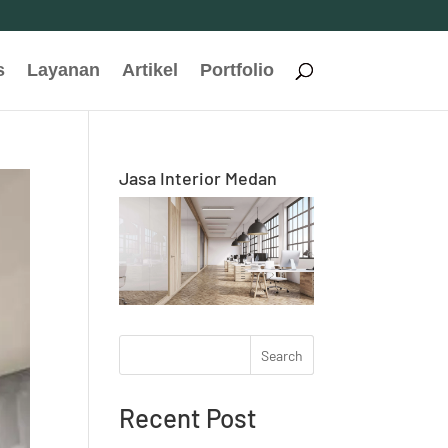
s
Layanan
Artikel
Portfolio
Jasa Interior Medan
Search
Recent Post