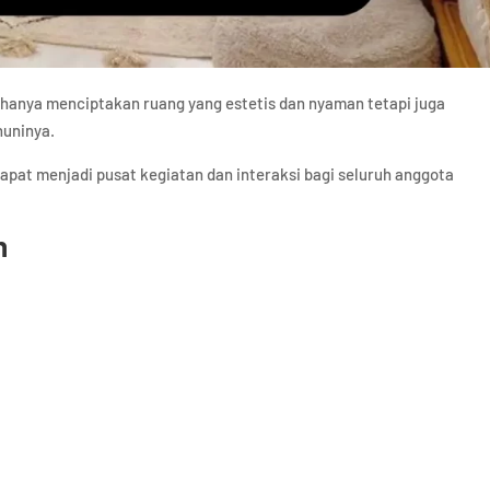
k hanya menciptakan ruang yang estetis dan nyaman tetapi juga
uninya.
apat menjadi pusat kegiatan dan interaksi bagi seluruh anggota
n