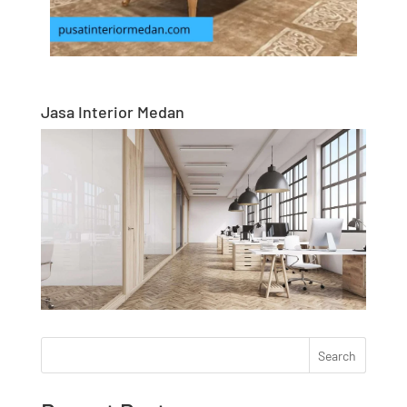
Jasa Interior Medan
Search