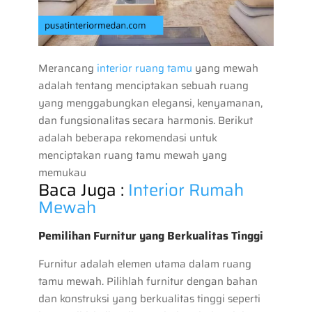
Merancang
interior ruang tamu
yang mewah
adalah tentang menciptakan sebuah ruang
yang menggabungkan elegansi, kenyamanan,
dan fungsionalitas secara harmonis. Berikut
adalah beberapa rekomendasi untuk
menciptakan ruang tamu mewah yang
memukau
Baca Juga :
Interior Rumah
Mewah
Pemilihan Furnitur yang Berkualitas Tinggi
Furnitur adalah elemen utama dalam ruang
tamu mewah. Pilihlah furnitur dengan bahan
dan konstruksi yang berkualitas tinggi seperti