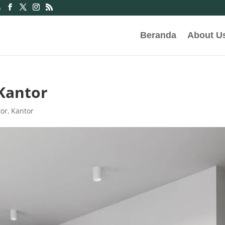
m
Beranda
About U
Kantor
tor
,
Kantor