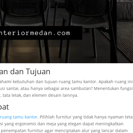
han dan Tujuan
hami kebutuhan dan tujuan ruang tamu kantor. Apakah ruang ini
usi santai, atau hanya sebagai area sambutan? Menentukan fungsi
tata letak, dan elemen desain lainnya.
pat
 ruang tamu kantor
. Pilihlah furnitur yang tidak hanya nyaman teta
rsi yang ergonomis dan meja yang elegan dapat meningkatkan
penempatan furnitur agar menciptakan alur yang lancar dalam