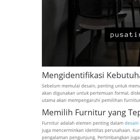
Mengidentifikasi Kebutu
Sebelum memulai desain, penting untuk mema
akan digunakan untuk pertemuan formal, disk
utama akan mempengaruhi pemilihan furnitur, 
Memilih Furnitur yang Te
Furnitur adalah elemen penting dalam
desain
juga mencerminkan identitas perusahaan. Ku
pengalaman pengunjung. Pertimbangkan juga 