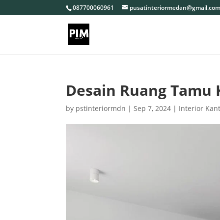
087700060961
pusatinteriormedan@gmail.co
Desain Ruang Tamu 
by
pstinteriormdn
|
Sep 7, 2024
|
Interior Kan