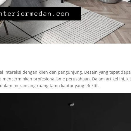
awal interaksi dengan klien dan pengunjung. Desain yang tepat dapa
a mencerminkan profesionalisme perusahaan. Dalam artikel ini, ki
dalam merancang ruang tamu kantor yang efektif.