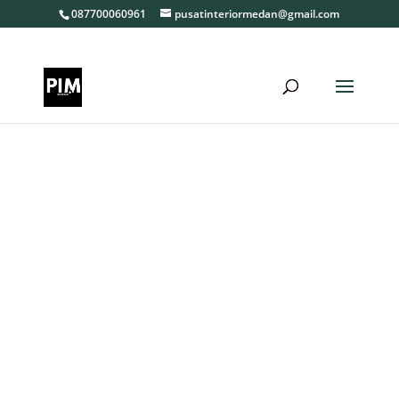
087700060961
pusatinteriormedan@gmail.com
Biaya jasa desain interior rumah menjadi