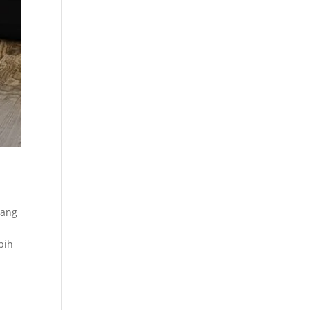
yang
bih