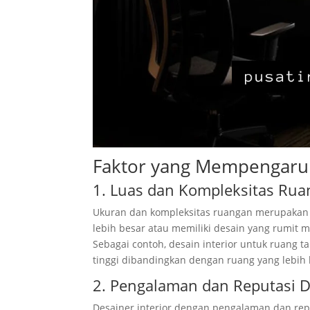
Faktor yang Mempengaruh
1. Luas dan Kompleksitas Ru
Ukuran dan kompleksitas ruangan merupakan 
lebih besar atau memiliki desain yang rumit 
Sebagai contoh, desain interior untuk ruang 
tinggi dibandingkan dengan ruang yang lebih 
2. Pengalaman dan Reputasi D
Desainer interior dengan pengalaman dan repu