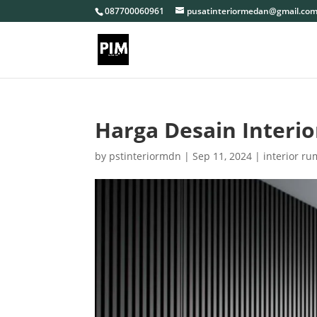
087700060961
pusatinteriormedan@gmail.co
Harga Desain Interi
by
pstinteriormdn
|
Sep 11, 2024
|
interior r