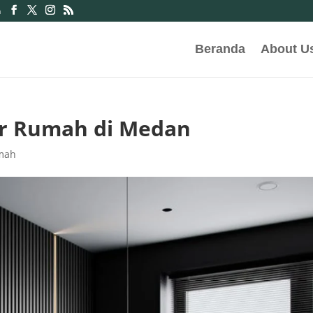
m
Beranda
About U
or Rumah di Medan
umah