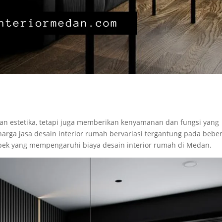
an estetika, tetapi juga memberikan kenyamanan dan fungsi yang
arga jasa desain interior rumah bervariasi tergantung pada bebe
spek yang mempengaruhi biaya desain interior rumah di Medan.