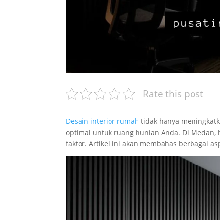
Rate this post
Desain interior rumah
tidak hanya meningkatk
optimal untuk ruang hunian Anda. Di Medan, h
faktor. Artikel ini akan membahas berbagai a