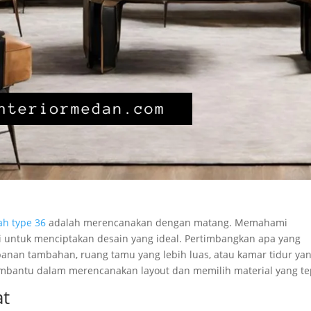
ah type 36
adalah merencanakan dengan matang. Memahami
 untuk menciptakan desain yang ideal. Pertimbangkan apa yang
nan tambahan, ruang tamu yang lebih luas, atau kamar tidur ya
mbantu dalam merencanakan layout dan memilih material yang te
at