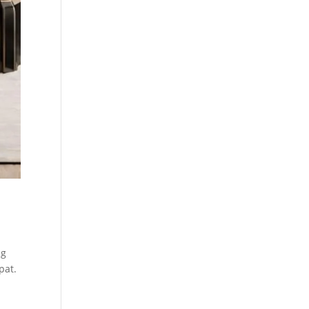
ng
pat.