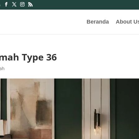
m
Beranda
About U
umah Type 36
mah