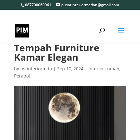
087700060961
pusatinteriormedan@gmail.com
Tempah Furniture
Kamar Elegan
by
pstinteriormdn
|
Sep 10, 2024
|
interior rumah
,
Perabot