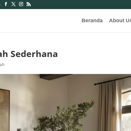
m
Beranda
About U
mah Sederhana
mah