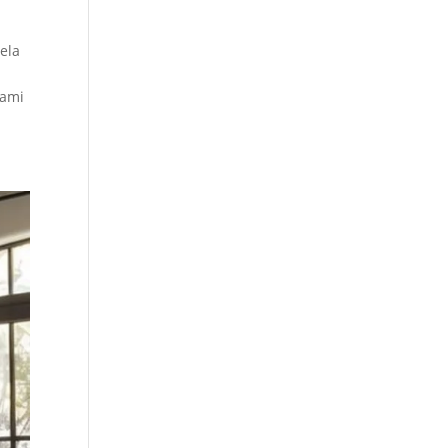
ela
lami