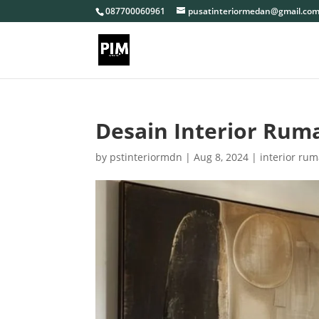
087700060961
pusatinteriormedan@gmail.co
Desain Interior Ru
by
pstinteriormdn
|
Aug 8, 2024
|
interior ru