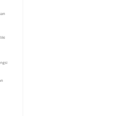
kan
iki
ungsi
an