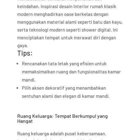
keindahan. Inspirasi desain interior rumah klasik
modern menghadirkan oase berkelas dengan
menggunakan material alami seperti batu dan kayu,
serta teknologi modern seperti shower digital. Ini
menciptakan tempat untuk merawat diri dengan
gaya.
Tips:
Rencanakan tata letak yang efisien untuk
memaksimalkan ruang dan fungsionalitas kamar
mandi.
Pilih aksen dekoratif yang menambahkan
sentuhan alami dan elegan di kamar mandi.
Ruang Keluarga: Tempat Berkumpul yang
Hangat
Ruang keluarga adalah pusat kebersamaan.