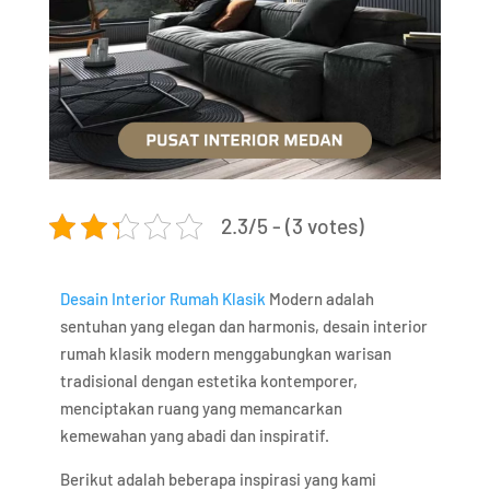
2.3/5 - (3 votes)
Desain Interior Rumah Klasik
Modern adalah
sentuhan yang elegan dan harmonis, desain interior
rumah klasik modern menggabungkan warisan
tradisional dengan estetika kontemporer,
menciptakan ruang yang memancarkan
kemewahan yang abadi dan inspiratif.
Berikut adalah beberapa inspirasi yang kami