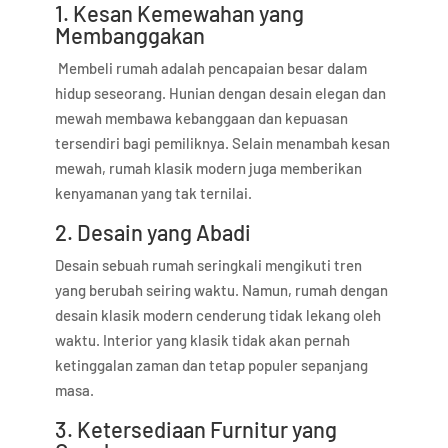
1. Kesan Kemewahan yang
Membanggakan
Membeli rumah adalah pencapaian besar dalam
hidup seseorang. Hunian dengan desain elegan dan
mewah membawa kebanggaan dan kepuasan
tersendiri bagi pemiliknya. Selain menambah kesan
mewah, rumah klasik modern juga memberikan
kenyamanan yang tak ternilai.
2. Desain yang Abadi
Desain sebuah rumah seringkali mengikuti tren
yang berubah seiring waktu. Namun, rumah dengan
desain klasik modern cenderung tidak lekang oleh
waktu. Interior yang klasik tidak akan pernah
ketinggalan zaman dan tetap populer sepanjang
masa.
3. Ketersediaan Furnitur yang