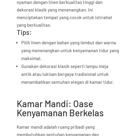
nyaman dengan linen berkualitas tinggi dan
dekorasi klasik yang menenangkan. Ini
menciptakan tempat yang cocok untuk istirahat
yang berkualitas.
Tips:
Pilih linen dengan bahan yang lembut dan warna
yang menenangkan untuk kenyamanan tidur yang
maksimal.
Gunakan dekorasi klasik seperti lampu meja
antik atau lukisan bergaya tradisional untuk
menambahkan sentuhan elegan di kamar tidur.
Kamar Mandi: Oase
Kenyamanan Berkelas
Kamar mandi adalah ruang pribadi yang
membutuhkan sentuhan kenyamanan dan