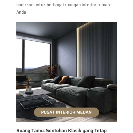
hadirkan untuk berbagai ruangan interior rumah
Anda
Ruang Tamu: Sentuhan Klasik yang Tetap