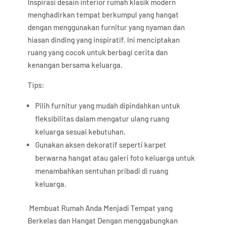
Inspirasi desain interior rumah klasik modern
menghadirkan tempat berkumpul yang hangat
dengan menggunakan furnitur yang nyaman dan
hiasan dinding yang inspiratif. Ini menciptakan
ruang yang cocok untuk berbagi cerita dan
kenangan bersama keluarga.
Tips:
Pilih furnitur yang mudah dipindahkan untuk
fleksibilitas dalam mengatur ulang ruang
keluarga sesuai kebutuhan.
Gunakan aksen dekoratif seperti karpet
berwarna hangat atau galeri foto keluarga untuk
menambahkan sentuhan pribadi di ruang
keluarga.
Membuat Rumah Anda Menjadi Tempat yang
Berkelas dan Hangat Dengan menggabungkan