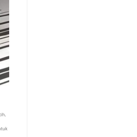
ih,
ntuk