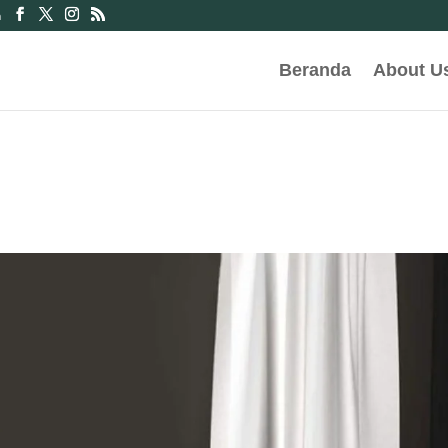
m
Beranda
About U