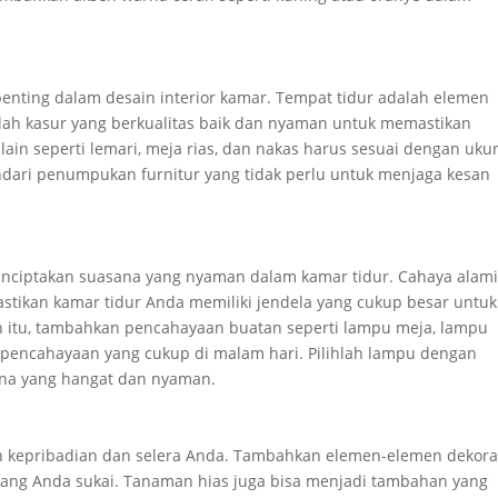
enting dalam desain interior kamar. Tempat tidur adalah elemen
hlah kasur yang berkualitas baik dan nyaman untuk memastikan
ur lain seperti lemari, meja rias, dan nakas harus sesuai dengan uku
ari penumpukan furnitur yang tidak perlu untuk menjaga kesan
enciptakan suasana yang nyaman dalam kamar tidur. Cahaya alam
astikan kamar tidur Anda memiliki jendela yang cukup besar untuk
 itu, tambahkan pencahayaan buatan seperti lampu meja, lampu
 pencahayaan yang cukup di malam hari. Pilihlah lampu dengan
ana yang hangat dan nyaman.
n kepribadian dan selera Anda. Tambahkan elemen-elemen dekorat
ni yang Anda sukai. Tanaman hias juga bisa menjadi tambahan yang