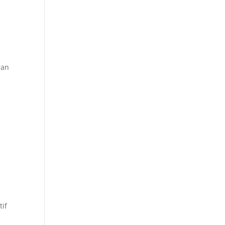
ran
i
if