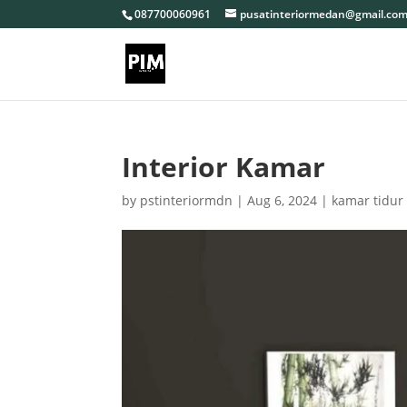
087700060961
pusatinteriormedan@gmail.co
Interior Kamar
by
pstinteriormdn
|
Aug 6, 2024
|
kamar tidur