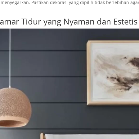
enyegarkan. Pastikan dekorasi yang dipilih tidak berlebihan aga
amar Tidur yang Nyaman dan Estetis