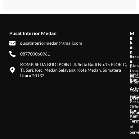
Pusat Interior Medan
M
L
I
e
a
n
n
y
f
pusatinteriormedan@gmail.com
u
a
o
n
r
087700060961
a
m
Bera
n
a
KOMP. SETIA BUDI POINT Jl. Setia Budi No.15 BLOK C,
Abo
t
Tj. Sari, Kec. Medan Selayang, Kota Medan, Sumatera
i
Jasa
Laya
o
Utara 20132
Desa
n
Kam
Inter
Arti
FAQ
Jasa
Tem
Proj
Disc
Pera
Offi
Kant
Hou
Kam
Ter
of
Serv