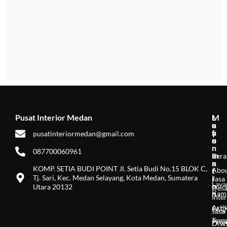
Konsultasi Gratis
0877-0006-0961
Pusat Interior Medan
M
L
I
e
a
n
n
y
f
pusatinteriormedan@gmail.com
u
a
o
n
r
087700060961
a
m
Bera
n
a
KOMP. SETIA BUDI POINT Jl. Setia Budi No.15 BLOK C,
Abo
t
Tj. Sari, Kec. Medan Selayang, Kota Medan, Sumatera
i
Jasa
Laya
o
Utara 20132
Desa
n
Kam
Inter
Arti
FAQ
Jasa
Tem
Proj
Disc