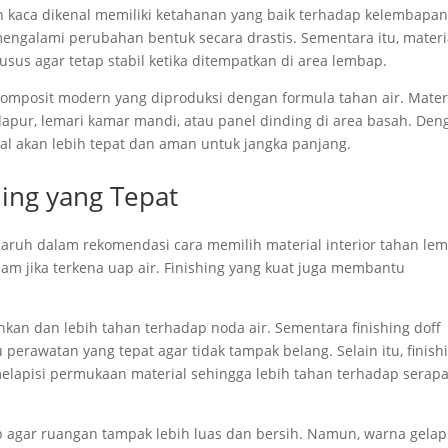
n kaca dikenal memiliki ketahanan yang baik terhadap kelembapan
mengalami perubahan bentuk secara drastis. Sementara itu, materi
sus agar tetap stabil ketika ditempatkan di area lembap.
mposit modern yang diproduksi dengan formula tahan air. Mater
apur, lemari kamar mandi, atau panel dinding di area basah. Den
al akan lebih tepat dan aman untuk jangka panjang.
ing yang Tepat
garuh dalam rekomendasi cara memilih material interior tahan le
sam jika terkena uap air. Finishing yang kuat juga membantu
hkan dan lebih tahan terhadap noda air. Sementara finishing doff
u perawatan yang tepat agar tidak tampak belang. Selain itu, finish
lapisi permukaan material sehingga lebih tahan terhadap serap
p agar ruangan tampak lebih luas dan bersih. Namun, warna gelap