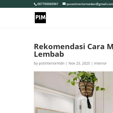
087700060961
pusatinteriormedan@gmail.co
Rekomendasi Cara Me
Lembab
by
pstinteriormdn
|
Nov 25, 2025
|
Interior