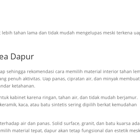
at lebih tahan lama dan tidak mudah mengelupas meski terkena ua
rea Dapur
ap sehingga rekomendasi cara memilih material interior tahan l
ng penuh aktivitas. Uap panas, cipratan air, dan minyak membuat
andar ketahanan.
tuk kabinet karena ringan, tahan air, dan tidak mudah berjamur.
keramik, kaca, atau batu sintetis sering dipilih berkat kemudahan
rhadap air dan panas. Solid surface, granit, dan batu kuarsa ada
ilih material tepat, dapur akan tetap fungsional dan estetik mesk