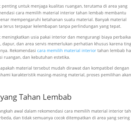
t penting untuk menjaga kualitas ruangan, terutama di area yang
mendasi cara memilih material interior tahan lembab membantu
enar mempengaruhi ketahanan suatu material. Banyak material
bila terus terpapar kelembapan tanpa perlindungan yang tepat.
at meningkatkan usia pakai interior dan mengurangi biaya perbaik
, dapur, dan area servis memerlukan perhatian khusus karena tin
innya. Rekomendasi
cara memilih material interior
tahan lembab ha
i ruangan, dan kebutuhan estetika.
apakah material tersebut mudah dirawat dan kompatibel dengan
hami karakteristik masing-masing material, proses pemilihan aka
 yang Tahan Lembab
ngkah awal dalam rekomendasi cara memilih material interior ta
erbeda, dan tidak semuanya cocok ditempatkan di area yang sering