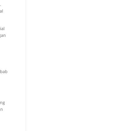
.
al
ial
gan
mbab
ing
an