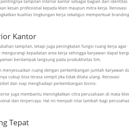
entingnya tampilan interior kantor sebagai bagian dari identitas
an kesan profesional kepada klien maupun mitra kerja. Renovasi
ingkatkan kualitas lingkungan kerja sekaligus memperkuat brandin
rior Kantor
ubahan tampilan, tetapi juga peningkatan fungsi ruang kerja agar
tu mengurangi kepadatan area kerja sehingga karyawan dapat berg
 nyaman berdampak langsung pada produktivitas tim.
n menyesuaikan ruang dengan perkembangan jumlah karyawan d
ya cukup bisa terasa sempit jika tidak ditata ulang. Renovasi
ksibel dan siap menghadapi perkembangan bisnis.
terior juga membantu meningkatkan citra perusahaan di mata klie
onal dan terpercaya. Hal ini menjadi nilai tambah bagi perusaha
ng Tepat