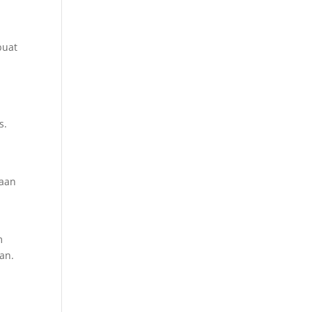
buat
s.
naan
m
an.