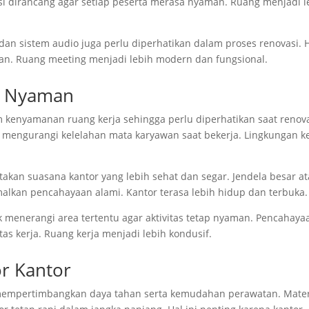
i dirancang agar setiap peserta merasa nyaman. Ruang menjadi l
dan sistem audio juga perlu diperhatikan dalam proses renovasi. 
an. Ruang meeting menjadi lebih modern dan fungsional.
g Nyaman
kenyamanan ruang kerja sehingga perlu diperhatikan saat renov
 mengurangi kelelahan mata karyawan saat bekerja. Lingkungan ke
an suasana kantor yang lebih sehat dan segar. Jendela besar a
alkan pencahayaan alami. Kantor terasa lebih hidup dan terbuka.
menerangi area tertentu agar aktivitas tetap nyaman. Pencahaya
s kerja. Ruang kerja menjadi lebih kondusif.
or Kantor
an mempertimbangkan daya tahan serta kemudahan perawatan. Mater