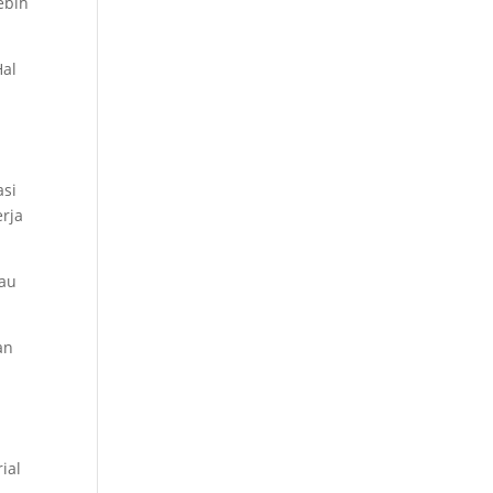
ebih
Hal
asi
rja
tau
an
ial