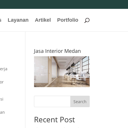
s
Layanan
Artikel
Portfolio
Jasa Interior Medan
erja
ior
si
Search
dan
Recent Post