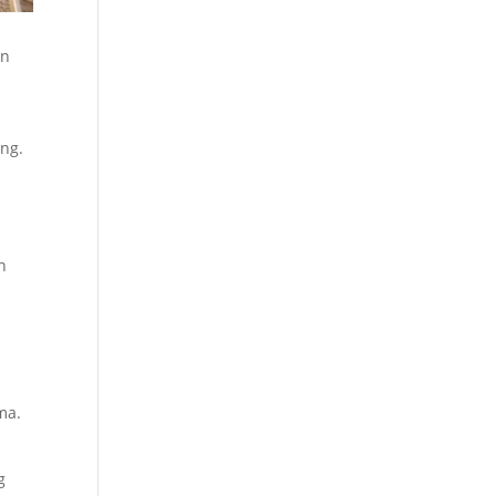
an
ng.
n
ma.
g