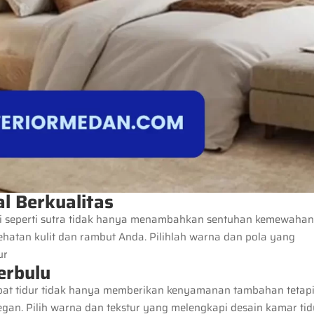
l Berkualitas
ggi seperti sutra tidak hanya menambahkan sentuhan kemewaha
hatan kulit dan rambut Anda. Pilihlah warna dan pola yang
ur
erbulu
pat tidur tidak hanya memberikan kenyamanan tambahan tetap
an. Pilih warna dan tekstur yang melengkapi desain kamar tid