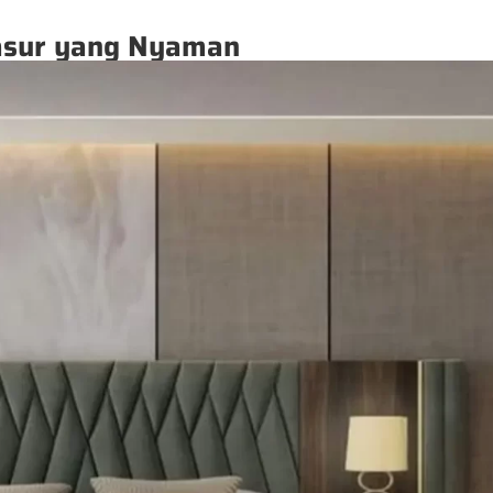
Kasur yang Nyaman