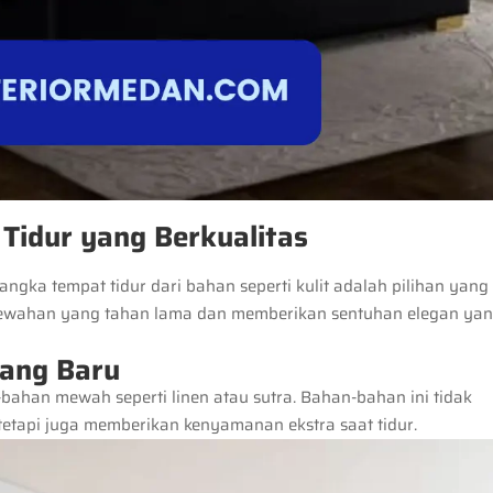
 Tidur yang Berkualitas
gka tempat tidur dari bahan seperti kulit adalah pilihan yang
mewahan yang tahan lama dan memberikan sentuhan elegan ya
Yang Baru
n-bahan mewah seperti linen atau sutra. Bahan-bahan ini tidak
tapi juga memberikan kenyamanan ekstra saat tidur.