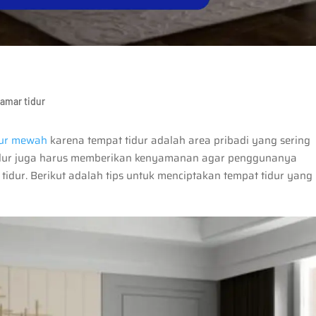
amar tidur
dur mewah
karena tempat tidur adalah area pribadi yang sering
tidur juga harus memberikan kenyamanan agar penggunanya
dur. Berikut adalah tips untuk menciptakan tempat tidur yang