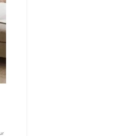
n
i
ur