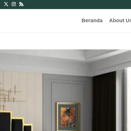
Beranda
About U