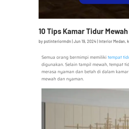
10 Tips Kamar Tidur Mewah
by
pstinteriormdn
|
Jun 19, 2024
|
Interior Medan
,
k
Semua orang bermimpi memiliki
tempat ti
digunakan. Selain tampil mewah, tempat 
merasa nyaman dan betah di dalam kamar ti
mewah dan nyaman.