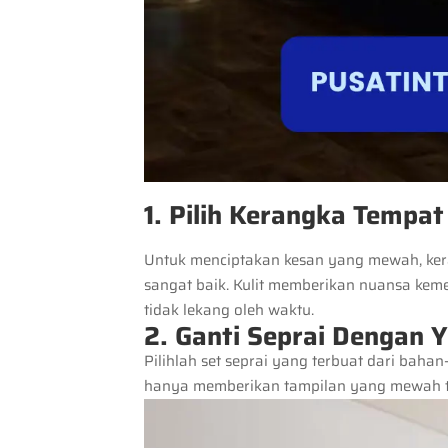
1. Pilih Kerangka Tempat
Untuk menciptakan kesan yang mewah, keran
sangat baik. Kulit memberikan nuansa ke
tidak lekang oleh waktu.
2. Ganti Seprai Dengan 
Pilihlah set seprai yang terbuat dari baha
hanya memberikan tampilan yang mewah te