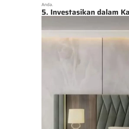
Anda.
5. Investasikan dalam 