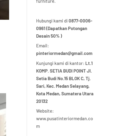
furniture.
Hubungi kami di
0877-0006-
0961 (Dapatkan Potongan
Desain 50% )
Email:
pinteriormedan@gmail.com
Kunjungi kami di kantor:
Lt.1
KOMP. SETIA BUDI POINT Jl.
Setia Budi No.15 BLOK C, Tj.
Sari, Kec. Medan Selayang,
Kota Medan,
Sumatera Utara
20132
Website:
www.pusatinteriormedan.co
m