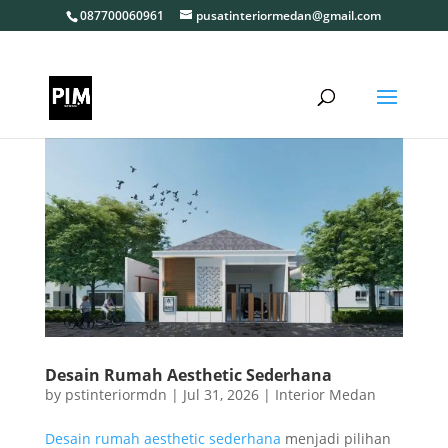
087700060961
pusatinteriormedan@gmail.com
Desain Rumah Aesthetic Sederhana
by
pstinteriormdn
|
Jul 31, 2026
|
Interior Medan
Desain rumah aesthetic sederhana
menjadi pilihan