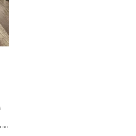
i
anan