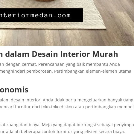
 dalam Desain Interior Murah
an dengan cermat. Perencanaan yang baik membantu Anda
n menghindari pemborosan. Pertimbangkan elemen-elemen utama
konomis
alam desain interior. Anda tidak perlu mengeluarkan banyak uang
mencari furnitur dari toko-toko diskon atau pertimbangkan membel
emat ruang dan biaya. Meja yang dapat berfungsi sebagai penyimp
ur adalah beberapa contoh furnitur yang efisien secara biaya.