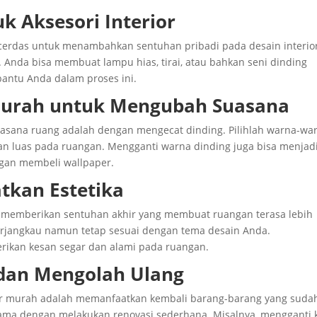
 Aksesori Interior
si cerdas untuk menambahkan sentuhan pribadi pada desain interio
Anda bisa membuat lampu hias, tirai, atau bahkan seni dinding
bantu Anda dalam proses ini.
 Murah untuk Mengubah Suasana
asana ruang adalah dengan mengecat dinding. Pilihlah warna-wa
an luas pada ruangan. Mengganti warna dinding juga bisa menjad
ngan membeli wallpaper.
tkan Estetika
apat memberikan sentuhan akhir yang membuat ruangan terasa lebih
 terjangkau namun tetap sesuai dengan tema desain Anda.
ikan kesan segar dan alami pada ruangan.
dan Mengolah Ulang
rior murah adalah memanfaatkan kembali barang-barang yang suda
lama dengan melakukan renovasi sederhana. Misalnya, mengganti 