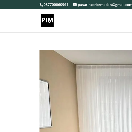
087700060961
pusatinteriormedan@gmail.co