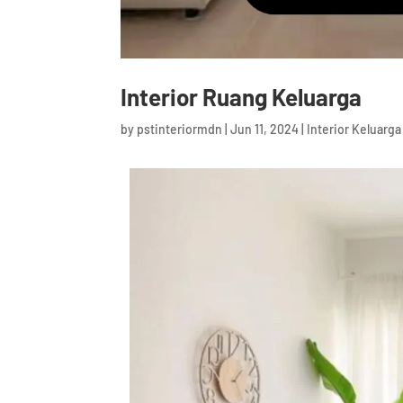
Interior Ruang Keluarga
by
pstinteriormdn
|
Jun 11, 2024
|
Interior Keluarga