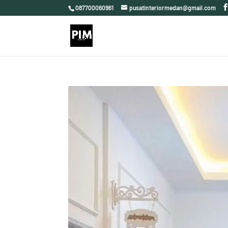
087700060961
pusatinteriormedan@gmail.com