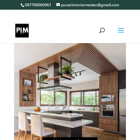
087700060961
pusatinteriormedan@gmail.com