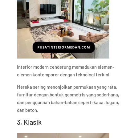
Interior modern cenderung memadukan elemen-
elemen kontemporer dengan teknologi terkini.
Mereka sering menonjolkan permukaan yang rata,
furnitur dengan bentuk geometris yang sederhana,
dan penggunaan bahan-bahan seperti kaca, logam,
dan beton.
3. Klasik