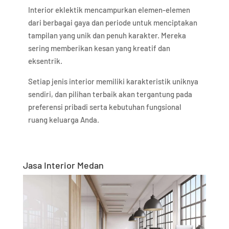
Interior eklektik mencampurkan elemen-elemen
dari berbagai gaya dan periode untuk menciptakan
tampilan yang unik dan penuh karakter. Mereka
sering memberikan kesan yang kreatif dan
eksentrik.
Setiap jenis interior memiliki karakteristik uniknya
sendiri, dan pilihan terbaik akan tergantung pada
preferensi pribadi serta kebutuhan fungsional
ruang keluarga Anda.
Jasa Interior Medan