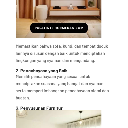
Memastikan bahwa sofa, kursi, dan tempat duduk
lainnya disusun dengan baik untuk menciptakan
lingkungan yang nyaman dan mengundang.
2. Pencahayaan yang Baik
Memilih pencahayaan yang sesuai untuk
menciptakan suasana yang hangat dan nyaman,
serta mempertimbangkan pencahayaan alami dan
buatan.
3. Penyusunan Furnitur