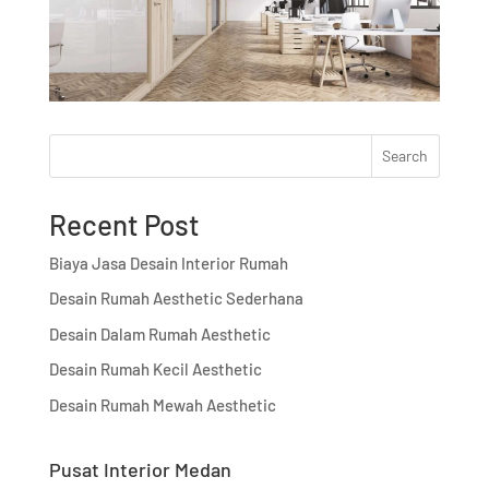
Search
Recent Post
Biaya Jasa Desain Interior Rumah
Desain Rumah Aesthetic Sederhana
Desain Dalam Rumah Aesthetic
Desain Rumah Kecil Aesthetic
Desain Rumah Mewah Aesthetic
Pusat Interior Medan