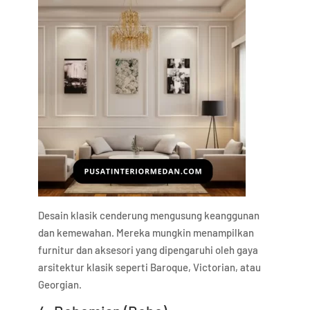
Desain klasik cenderung mengusung keanggunan
dan kemewahan. Mereka mungkin menampilkan
furnitur dan aksesori yang dipengaruhi oleh gaya
arsitektur klasik seperti Baroque, Victorian, atau
Georgian.