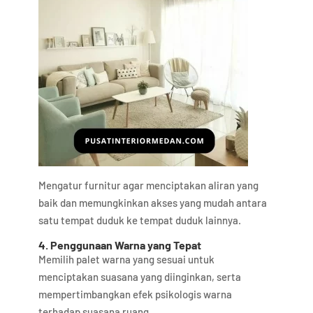
Mengatur furnitur agar menciptakan aliran yang
baik dan memungkinkan akses yang mudah antara
satu tempat duduk ke tempat duduk lainnya.
4. Penggunaan Warna yang Tepat
Memilih palet warna yang sesuai untuk
menciptakan suasana yang diinginkan, serta
mempertimbangkan efek psikologis warna
terhadap suasana ruang.