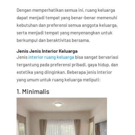
Dengan memperhatikan semua ini, ruang keluarga
dapat menjadi tempat yang benar-benar memenuhi
kebutuhan dan preferensi semua anggota keluarga,
serta menjadi tempat yang menyenangkan untuk
berkumpul dan beraktivitas bersama.
Jenis Jenis Interior Keluarga
Jenis
interior ruang keluarga
bisa sangat bervariasi
tergantung pada preferensi pribadi, gaya hidup, dan
estetika yang diinginkan. Beberapa jenis interior
yang umum untuk ruang keluarga meliputi:
1. Minimalis