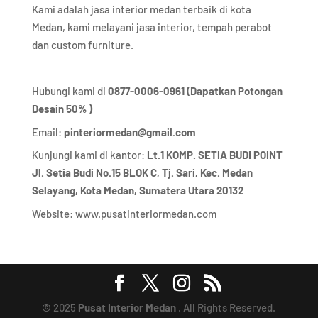
Kami adalah jasa interior medan terbaik di kota
Medan, kami melayani jasa interior, tempah perabot
dan custom furniture.
Hubungi kami di
0877-0006-0961 (Dapatkan Potongan
Desain 50% )
Email:
pinteriormedan@gmail.com
Kunjungi kami di kantor:
Lt.1 KOMP. SETIA BUDI POINT
Jl. Setia Budi No.15 BLOK C, Tj. Sari, Kec. Medan
Selayang, Kota Medan,
Sumatera Utara 20132
Website:
www.pusatinteriormedan.com
© 2025
Pusat Interior Medan
. All Rights Reserved.