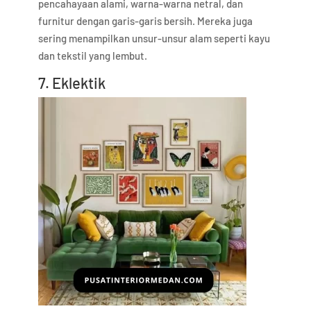
pencahayaan alami, warna-warna netral, dan
furnitur dengan garis-garis bersih. Mereka juga
sering menampilkan unsur-unsur alam seperti kayu
dan tekstil yang lembut.
7. Eklektik