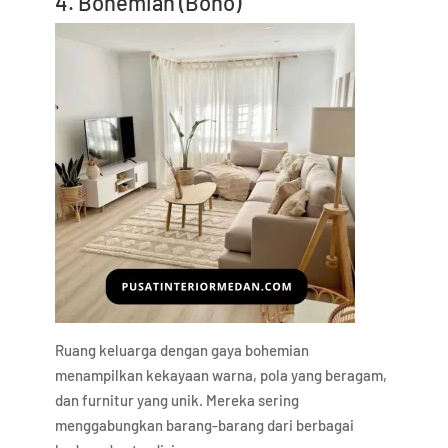
4. Bohemian (Boho)
Ruang keluarga dengan gaya bohemian
menampilkan kekayaan warna, pola yang beragam,
dan furnitur yang unik. Mereka sering
menggabungkan barang-barang dari berbagai