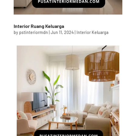
Interior Ruang Keluarga
by
pstinteriormdn
|
Jun 11, 2024
|
Interior Keluarga