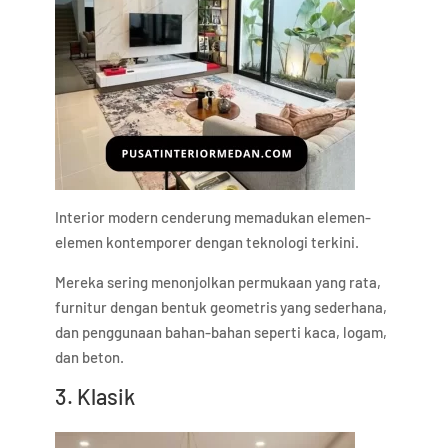
Interior modern cenderung memadukan elemen-
elemen kontemporer dengan teknologi terkini.
Mereka sering menonjolkan permukaan yang rata,
furnitur dengan bentuk geometris yang sederhana,
dan penggunaan bahan-bahan seperti kaca, logam,
dan beton.
3. Klasik