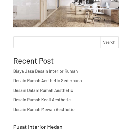
Search
Recent Post
Biaya Jasa Desain Interior Rumah
Desain Rumah Aesthetic Sederhana
Desain Dalam Rumah Aesthetic
Desain Rumah Kecil Aesthetic
Desain Rumah Mewah Aesthetic
Pusat Interior Medan