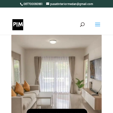
087700060961
pusatinteriormedan@gmail.com