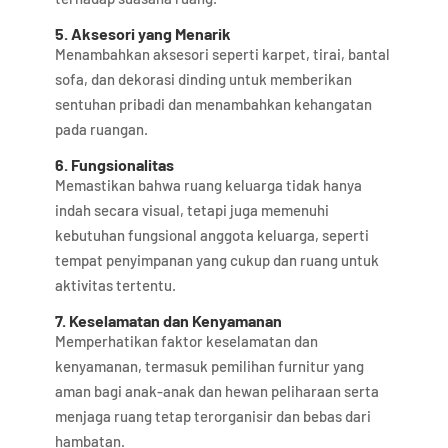
5. Aksesori yang Menarik
Menambahkan aksesori seperti karpet, tirai, bantal
sofa, dan dekorasi dinding untuk memberikan
sentuhan pribadi dan menambahkan kehangatan
pada ruangan.
6. Fungsionalitas
Memastikan bahwa ruang keluarga tidak hanya
indah secara visual, tetapi juga memenuhi
kebutuhan fungsional anggota keluarga, seperti
tempat penyimpanan yang cukup dan ruang untuk
aktivitas tertentu.
7. Keselamatan dan Kenyamanan
Memperhatikan faktor keselamatan dan
kenyamanan, termasuk pemilihan furnitur yang
aman bagi anak-anak dan hewan peliharaan serta
menjaga ruang tetap terorganisir dan bebas dari
hambatan.