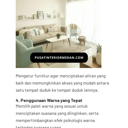
Mengatur furnitur agar menciptakan aliran yang
baik dan memungkinkan akses yang mudah antara
satu tempat duduk ke tempat duduk lainnya.
4. Penggunaan Warna yang Tepat
Memilih palet warna yang sesuai untuk
menciptakan suasana yang diinginkan, serta
mempertimbangkan efek psikologis warna
terhadap suasana ruang.