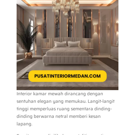
Interior kamar mewah dirancang dengan
sentuhan elegan yang memukau. Langit-langit
tinggi memperluas ruang sementara dinding-
dinding berwarna netral memberi kesan
lapang.