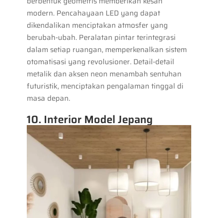
berbentuk geometris memberikan kesan
modern. Pencahayaan LED yang dapat
dikendalikan menciptakan atmosfer yang
berubah-ubah. Peralatan pintar terintegrasi
dalam setiap ruangan, memperkenalkan sistem
otomatisasi yang revolusioner. Detail-detail
metalik dan aksen neon menambah sentuhan
futuristik, menciptakan pengalaman tinggal di
masa depan.
10. Interior Model Jepang