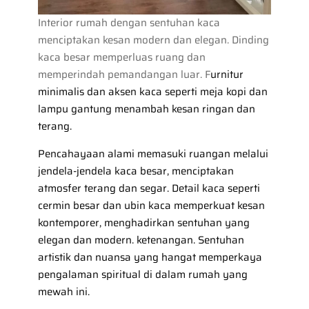
Interior rumah dengan sentuhan kaca
menciptakan kesan modern dan elegan. Dinding
kaca besar memperluas ruang dan
memperindah pemandangan luar. F
urnitur
minimalis dan aksen kaca seperti meja kopi dan
lampu gantung menambah kesan ringan dan
terang.
Pencahayaan alami memasuki ruangan melalui
jendela-jendela kaca besar, menciptakan
atmosfer terang dan segar. Detail kaca seperti
cermin besar dan ubin kaca memperkuat kesan
kontemporer, menghadirkan sentuhan yang
elegan dan modern. ketenangan. Sentuhan
artistik dan nuansa yang hangat memperkaya
pengalaman spiritual di dalam rumah yang
mewah ini.