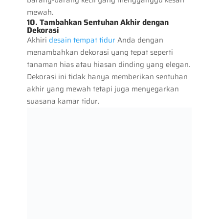
mewah.
10. Tambahkan Sentuhan Akhir dengan
Dekorasi
Akhiri
desain tempat tidur
Anda dengan
menambahkan dekorasi yang tepat seperti
tanaman hias atau hiasan dinding yang elegan.
Dekorasi ini tidak hanya memberikan sentuhan
akhir yang mewah tetapi juga menyegarkan
suasana kamar tidur.