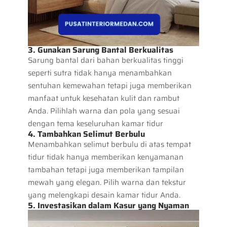
3. Gunakan Sarung Bantal Berkualitas
Sarung bantal dari bahan berkualitas tinggi
seperti sutra tidak hanya menambahkan
sentuhan kemewahan tetapi juga memberikan
manfaat untuk kesehatan kulit dan rambut
Anda. Pilihlah warna dan pola yang sesuai
dengan tema keseluruhan kamar tidur
4. Tambahkan Selimut Berbulu
Menambahkan selimut berbulu di atas tempat
tidur tidak hanya memberikan kenyamanan
tambahan tetapi juga memberikan tampilan
mewah yang elegan. Pilih warna dan tekstur
yang melengkapi desain kamar tidur Anda.
5. Investasikan dalam Kasur yang Nyaman