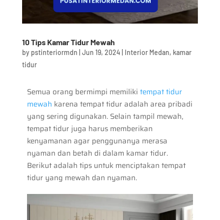
10 Tips Kamar Tidur Mewah
by
pstinteriormdn
|
Jun 19, 2024
|
Interior Medan
,
kamar
tidur
Semua orang bermimpi memiliki
tempat tidur
mewah
karena tempat tidur adalah area pribadi
yang sering digunakan. Selain tampil mewah,
tempat tidur juga harus memberikan
kenyamanan agar penggunanya merasa
nyaman dan betah di dalam kamar tidur.
Berikut adalah tips untuk menciptakan tempat
tidur yang mewah dan nyaman.