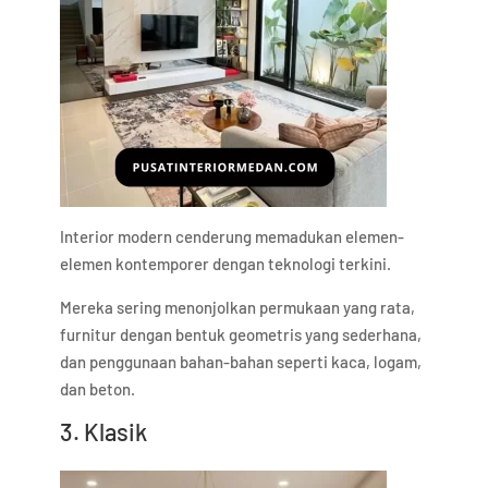
Interior modern cenderung memadukan elemen-
elemen kontemporer dengan teknologi terkini.
Mereka sering menonjolkan permukaan yang rata,
furnitur dengan bentuk geometris yang sederhana,
dan penggunaan bahan-bahan seperti kaca, logam,
dan beton.
3. Klasik