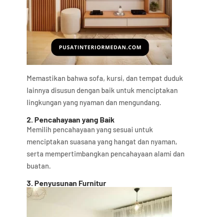
Memastikan bahwa sofa, kursi, dan tempat duduk
lainnya disusun dengan baik untuk menciptakan
lingkungan yang nyaman dan mengundang.
2. Pencahayaan yang Baik
Memilih pencahayaan yang sesuai untuk
menciptakan suasana yang hangat dan nyaman,
serta mempertimbangkan pencahayaan alami dan
buatan.
3. Penyusunan Furnitur