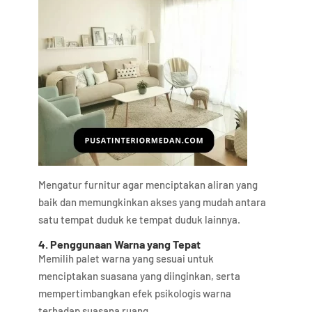
Mengatur furnitur agar menciptakan aliran yang
baik dan memungkinkan akses yang mudah antara
satu tempat duduk ke tempat duduk lainnya.
4. Penggunaan Warna yang Tepat
Memilih palet warna yang sesuai untuk
menciptakan suasana yang diinginkan, serta
mempertimbangkan efek psikologis warna
terhadap suasana ruang.