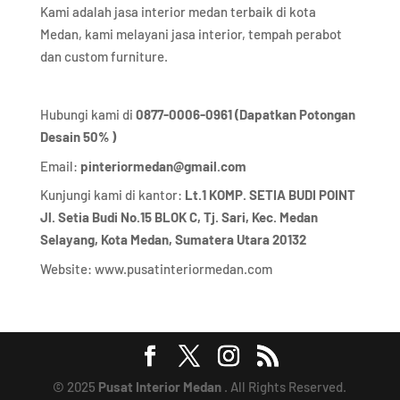
Kami adalah jasa interior medan terbaik di kota
Medan, kami melayani jasa interior, tempah perabot
dan custom furniture.
Hubungi kami di
0877-0006-0961 (Dapatkan Potongan
Desain 50% )
Email:
pinteriormedan@gmail.com
Kunjungi kami di kantor:
Lt.1 KOMP. SETIA BUDI POINT
Jl. Setia Budi No.15 BLOK C, Tj. Sari, Kec. Medan
Selayang, Kota Medan,
Sumatera Utara 20132
Website:
www.pusatinteriormedan.com
© 2025
Pusat Interior Medan
. All Rights Reserved.