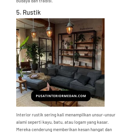
budaya dan tradisi.
5. Rustik
Interior rustik sering kali menampilkan unsur-unsur
alami seperti kayu, batu, atau logam yang kasar.
Mereka cenderung memberikan kesan hangat dan