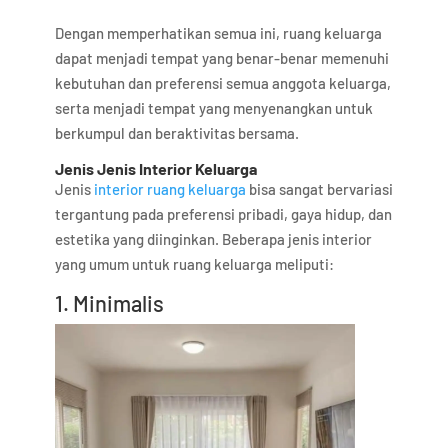
Dengan memperhatikan semua ini, ruang keluarga
dapat menjadi tempat yang benar-benar memenuhi
kebutuhan dan preferensi semua anggota keluarga,
serta menjadi tempat yang menyenangkan untuk
berkumpul dan beraktivitas bersama.
Jenis Jenis Interior Keluarga
Jenis
interior ruang keluarga
bisa sangat bervariasi
tergantung pada preferensi pribadi, gaya hidup, dan
estetika yang diinginkan. Beberapa jenis interior
yang umum untuk ruang keluarga meliputi:
1. Minimalis