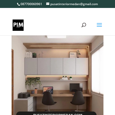
087700060961
pusatinteriormedan@gmail.com