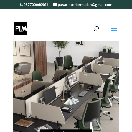
087700060961
pusatinteriormedan@gmail.com