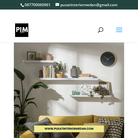
087700060961
pusatinteriormedan@gmail.com