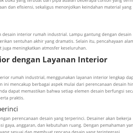
rak buku yang terbuat dari pipa adalah beberapa contoh yang seri
aan dan efisiensi, sekaligus menonjolkan keindahan material yang
desain interior rumah industrial. Lampu gantung dengan desain
ikan sentuhan akhir yang dramatis. Selain itu, pencahayaan ala
ht juga meningkatkan atmosfer keseluruhan.
or dengan Layanan Interior
terior rumah industrial, menggunakan layanan interior lengkap da
an ini mencakup berbagai aspek mulai dari perencanaan desain hi
 Anda dapat memastikan bahwa setiap elemen desain berfungsi sec
rta praktis.
erinci
dengan perencanaan desain yang terperinci. Desainer akan bekerja
i gaya, anggaran, dan kebutuhan ruang. Dengan pemahaman ya
yang sesuai dan membuat rencana desain yang terintegrasi.