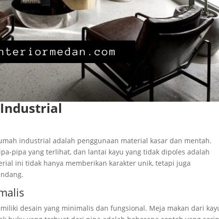
Industrial
r rumah industrial adalah penggunaan material kasar dan mentah.
pa-pipa yang terlihat, dan lantai kayu yang tidak dipoles adalah
ial ini tidak hanya memberikan karakter unik, tetapi juga
undang.
malis
miliki desain yang minimalis dan fungsional. Meja makan dari kay