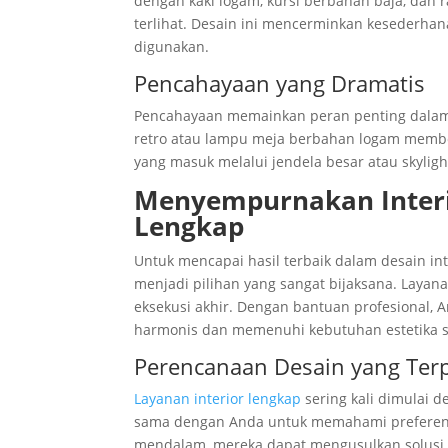
dengan kaki logam, kursi berbahan baja, dan 
terlihat. Desain ini mencerminkan kesederhan
digunakan.
Pencahayaan yang Dramatis
Pencahayaan memainkan peran penting dalam 
retro atau lampu meja berbahan logam member
yang masuk melalui jendela besar atau skylig
Menyempurnakan Interi
Lengkap
Untuk mencapai hasil terbaik dalam desain in
menjadi pilihan yang sangat bijaksana. Layan
eksekusi akhir. Dengan bantuan profesional,
harmonis dan memenuhi kebutuhan estetika se
Perencanaan Desain yang Terp
Layanan interior lengkap
sering kali dimulai 
sama dengan Anda untuk memahami preferens
mendalam, mereka dapat mengusulkan solusi 