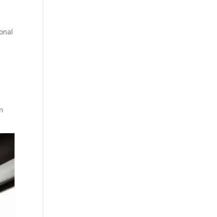
onal
an