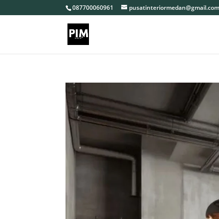
087700060961
pusatinteriormedan@gmail.co