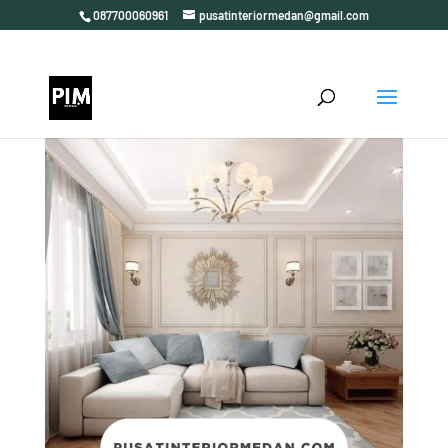
087700060961
pusatinteriormedan@gmail.com