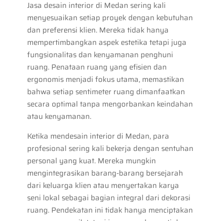
Jasa desain interior di Medan sering kali
menyesuaikan setiap proyek dengan kebutuhan
dan preferensi klien. Mereka tidak hanya
mempertimbangkan aspek estetika tetapi juga
fungsionalitas dan kenyamanan penghuni
ruang. Penataan ruang yang efisien dan
ergonomis menjadi fokus utama, memastikan
bahwa setiap sentimeter ruang dimanfaatkan
secara optimal tanpa mengorbankan keindahan
atau kenyamanan.
Ketika mendesain interior di Medan, para
profesional sering kali bekerja dengan sentuhan
personal yang kuat. Mereka mungkin
mengintegrasikan barang-barang bersejarah
dari keluarga klien atau menyertakan karya
seni lokal sebagai bagian integral dari dekorasi
ruang. Pendekatan ini tidak hanya menciptakan