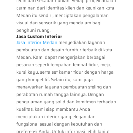
lebih dari sekadar hunian. Setiap proyek adalah
cerminan dari identitas klien dan keunikan kota
Medan itu sendiri, menciptakan pengalaman
visual dan sensorik yang mendalam bagi
penghuni ruang.
Jasa Custom Interior
Jasa Interior Medan
menyediakan layanan
pembuatan dan desain furnitur terbaik di kota
Medan. Kami dapat mengerjakan berbagai
pesanan seperti tempahan tempat tidur, meja,
kursi kayu, serta set kamar tidur dengan harga
yang kompetitif. Selain itu, kami juga
menawarkan layanan pembuatan steling dan
perabotan rumah tangga lainnya. Dengan
pengalaman yang solid dan komitmen terhadap
kualitas, kami siap membantu Anda
menciptakan interior yang elegan dan
fungsional sesuai dengan kebutuhan dan
preferensi Anda. Untuk informasi lebih lanjut