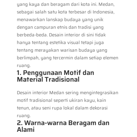
yang kaya dan beragam dari kota ini. Medan,
sebagai salah satu kota terbesar di Indonesia,
menawarkan lanskap budaya yang unik
dengan campuran etnis dan tradisi yang
berbeda-beda. Desain interior di sini tidak
hanya tentang estetika visual tetapi juga
tentang merayakan warisan budaya yang
berlimpah, yang tercermin dalam setiap elemen
ruang.
1. Penggunaan Motif dan
Material Tradisional
Desain interior Medan sering mengintegrasikan
motif tradisional seperti ukiran kayu, kain
tenun, atau seni rupa lokal dalam dekorasi
ruang.
2. Warna-warna Beragam dan
Alami