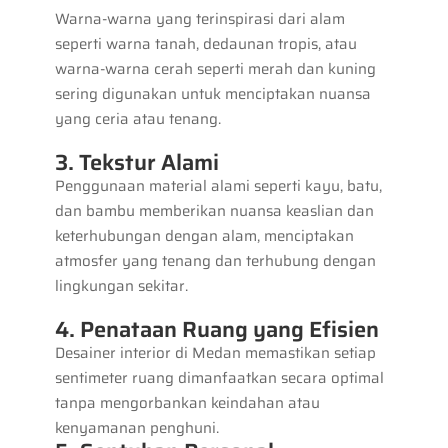
Warna-warna yang terinspirasi dari alam
seperti warna tanah, dedaunan tropis, atau
warna-warna cerah seperti merah dan kuning
sering digunakan untuk menciptakan nuansa
yang ceria atau tenang.
3. Tekstur Alami
Penggunaan material alami seperti kayu, batu,
dan bambu memberikan nuansa keaslian dan
keterhubungan dengan alam, menciptakan
atmosfer yang tenang dan terhubung dengan
lingkungan sekitar.
4. Penataan Ruang yang Efisien
Desainer interior di Medan memastikan setiap
sentimeter ruang dimanfaatkan secara optimal
tanpa mengorbankan keindahan atau
kenyamanan penghuni.