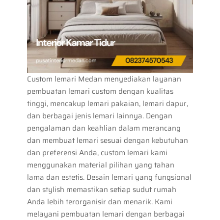
Custom lemari Medan menyediakan layanan
pembuatan lemari custom dengan kualitas
tinggi, mencakup lemari pakaian, lemari dapur,
dan berbagai jenis lemari lainnya. Dengan
pengalaman dan keahlian dalam merancang
dan membuat lemari sesuai dengan kebutuhan
dan preferensi Anda, custom lemari kami
menggunakan material pilihan yang tahan
lama dan estetis. Desain lemari yang fungsional
dan stylish memastikan setiap sudut rumah
Anda lebih terorganisir dan menarik. Kami
melayani pembuatan lemari dengan berbagai