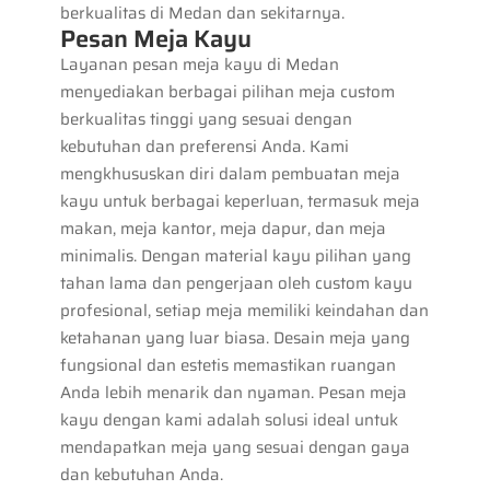
berkualitas di Medan dan sekitarnya.
Pesan Meja Kayu
Layanan pesan meja kayu di Medan
menyediakan berbagai pilihan meja custom
berkualitas tinggi yang sesuai dengan
kebutuhan dan preferensi Anda. Kami
mengkhususkan diri dalam pembuatan meja
kayu untuk berbagai keperluan, termasuk meja
makan, meja kantor, meja dapur, dan meja
minimalis. Dengan material kayu pilihan yang
tahan lama dan pengerjaan oleh custom kayu
profesional, setiap meja memiliki keindahan dan
ketahanan yang luar biasa. Desain meja yang
fungsional dan estetis memastikan ruangan
Anda lebih menarik dan nyaman. Pesan meja
kayu dengan kami adalah solusi ideal untuk
mendapatkan meja yang sesuai dengan gaya
dan kebutuhan Anda.