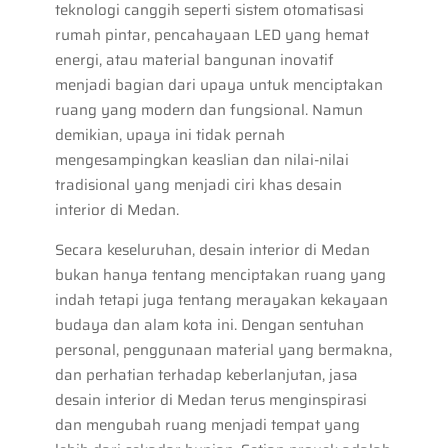
teknologi canggih seperti sistem otomatisasi
rumah pintar, pencahayaan LED yang hemat
energi, atau material bangunan inovatif
menjadi bagian dari upaya untuk menciptakan
ruang yang modern dan fungsional. Namun
demikian, upaya ini tidak pernah
mengesampingkan keaslian dan nilai-nilai
tradisional yang menjadi ciri khas desain
interior di Medan.
Secara keseluruhan, desain interior di Medan
bukan hanya tentang menciptakan ruang yang
indah tetapi juga tentang merayakan kekayaan
budaya dan alam kota ini. Dengan sentuhan
personal, penggunaan material yang bermakna,
dan perhatian terhadap keberlanjutan, jasa
desain interior di Medan terus menginspirasi
dan mengubah ruang menjadi tempat yang