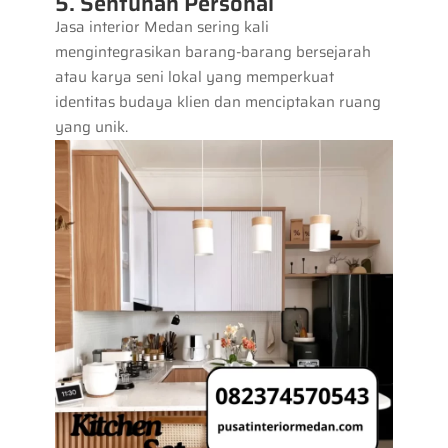
5. Sentuhan Personal
Jasa interior Medan sering kali
mengintegrasikan barang-barang bersejarah
atau karya seni lokal yang memperkuat
identitas budaya klien dan menciptakan ruang
yang unik.