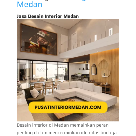
Medan
Jasa Desain Interior Medan
Desain interior di Medan memainkan peran
penting dalam mencerminkan identitas budaya