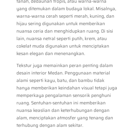
tanah, dedaunan tropis, atau warna-warna
yang ditemukan dalam budaya lokal. Misalnya,
warna-warna cerah seperti merah, kuning, dan
hijau sering digunakan untuk memberikan
nuansa ceria dan menghidupkan ruang. Di sisi
lain, nuansa netral seperti putih, krem, atau
cokelat muda digunakan untuk menciptakan
kesan elegan dan menenangkan.
Tekstur juga memainkan peran penting dalam
desain interior Medan. Penggunaan material
alami seperti kayu, batu, dan bambu tidak
hanya memberikan keindahan visual tetapi juga
memperkaya pengalaman sensorik penghuni
ruang. Sentuhan-sentuhan ini memberikan
nuansa keaslian dan keterhubungan dengan
alam, menciptakan atmosfer yang tenang dan
terhubung dengan alam sekitar.