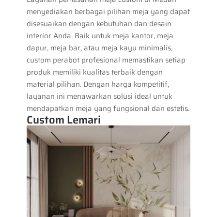
menyediakan berbagai pilihan meja yang dapat
disesuaikan dengan kebutuhan dan desain
interior Anda. Baik untuk meja kantor, meja
dapur, meja bar, atau meja kayu minimalis,
custom perabot profesional memastikan setiap
produk memiliki kualitas terbaik dengan
material pilihan. Dengan harga kompetitif,
layanan ini menawarkan solusi ideal untuk
mendapatkan meja yang fungsional dan estetis.
Custom Lemari