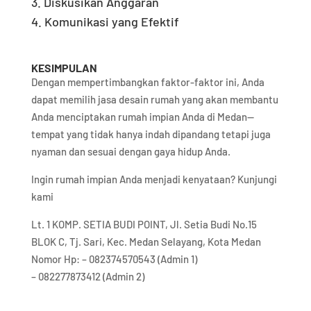
3. Diskusikan Anggaran
4. Komunikasi yang Efektif
KESIMPULAN
Dengan mempertimbangkan faktor-faktor ini, Anda
dapat memilih jasa desain rumah yang akan membantu
Anda menciptakan rumah impian Anda di Medan—
tempat yang tidak hanya indah dipandang tetapi juga
nyaman dan sesuai dengan gaya hidup Anda.
Ingin rumah impian Anda menjadi kenyataan? Kunjungi
kami
Lt. 1 KOMP. SETIA BUDI POINT, Jl. Setia Budi No.15
BLOK C, Tj. Sari, Kec. Medan Selayang, Kota Medan
Nomor Hp: – 082374570543 (Admin 1)
– 082277873412 (Admin 2)