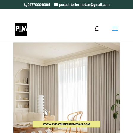
087700060961
pusatinteriormedan@gmail.com