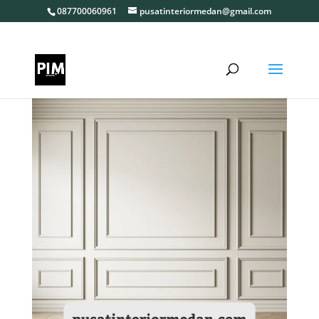
087700060961
pusatinteriormedan@gmail.com