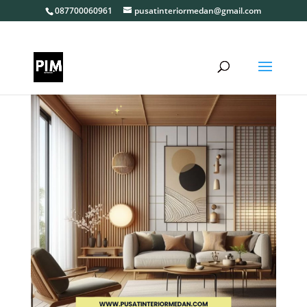
087700060961
pusatinteriormedan@gmail.com