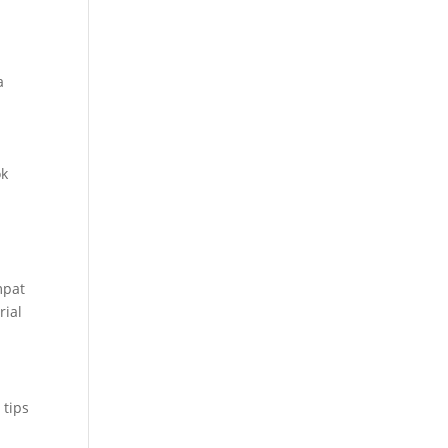
a
ok
mpat
rial
 tips