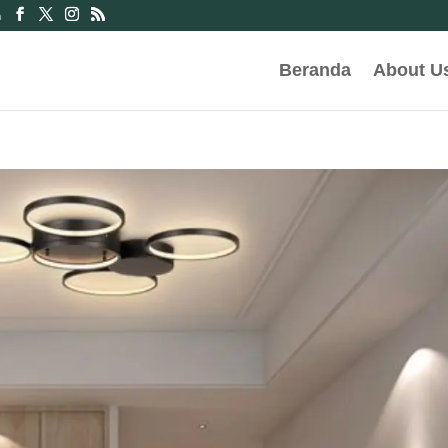
m
Beranda
About U