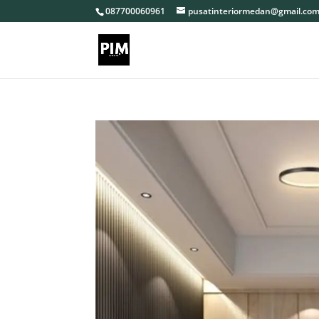
087700060961
pusatinteriormedan@gmail.co