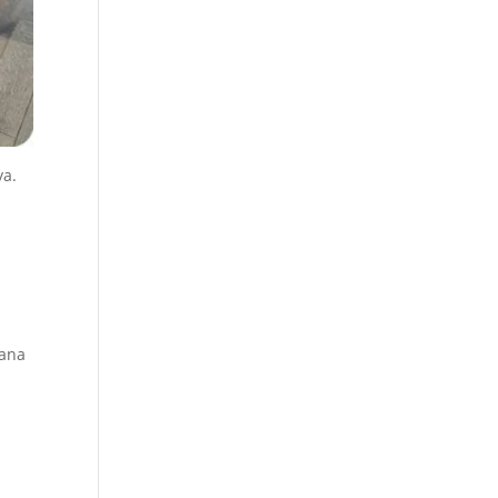
ya.
mana