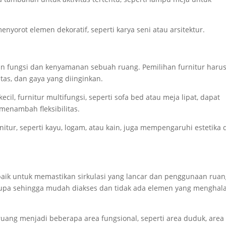
orot elemen dekoratif, seperti karya seni atau arsitektur.
n fungsi dan kenyamanan sebuah ruang. Pemilihan furnitur haru
as, dan gaya yang diinginkan.
cil, furnitur multifungsi, seperti sofa bed atau meja lipat, dapat
enambah fleksibilitas.
nitur, seperti kayu, logam, atau kain, juga mempengaruhi estetika 
baik untuk memastikan sirkulasi yang lancar dan penggunaan rua
 rupa sehingga mudah diakses dan tidak ada elemen yang menghal
uang menjadi beberapa area fungsional, seperti area duduk, area