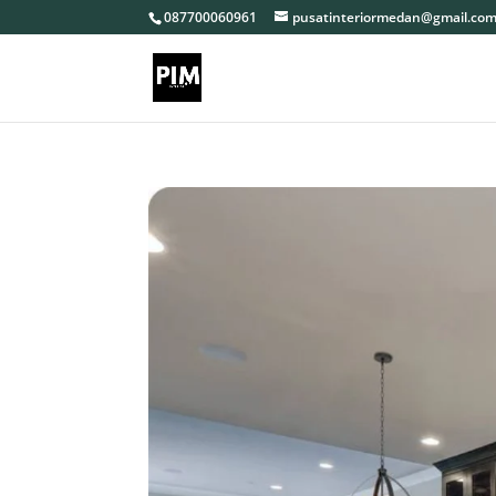
087700060961
pusatinteriormedan@gmail.co