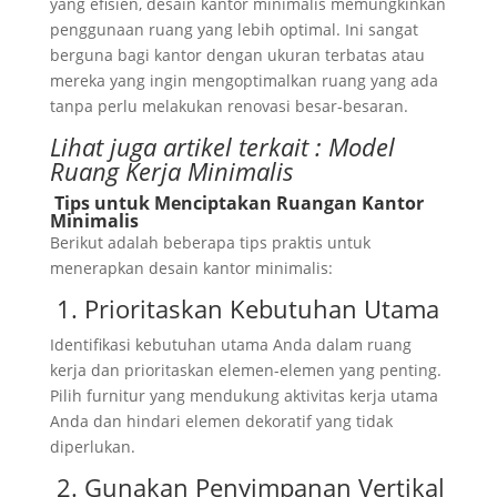
yang efisien, desain kantor minimalis memungkinkan
penggunaan ruang yang lebih optimal. Ini sangat
berguna bagi kantor dengan ukuran terbatas atau
mereka yang ingin mengoptimalkan ruang yang ada
tanpa perlu melakukan renovasi besar-besaran.
Lihat juga artikel terkait :
Model
Ruang Kerja Minimalis
Tips untuk Menciptakan Ruangan Kantor
Minimalis
Berikut adalah beberapa tips praktis untuk
menerapkan desain kantor minimalis:
1. Prioritaskan Kebutuhan Utama
Identifikasi kebutuhan utama Anda dalam ruang
kerja dan prioritaskan elemen-elemen yang penting.
Pilih furnitur yang mendukung aktivitas kerja utama
Anda dan hindari elemen dekoratif yang tidak
diperlukan.
2. Gunakan Penyimpanan Vertikal