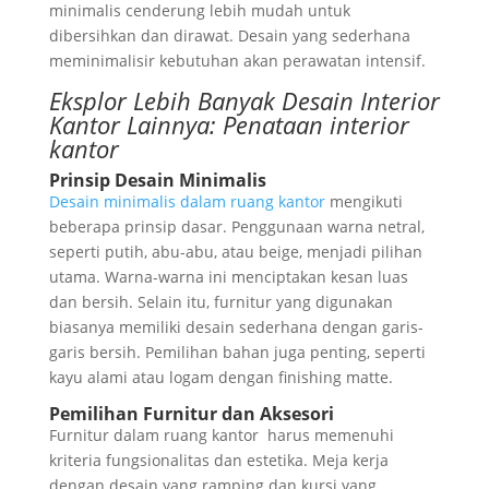
minimalis cenderung lebih mudah untuk
dibersihkan dan dirawat. Desain yang sederhana
meminimalisir kebutuhan akan perawatan intensif.
Eksplor Lebih Banyak Desain Interior
Kantor Lainnya:
Penataan interior
kantor
Prinsip Desain Minimalis
Desain minimalis dalam ruang kantor
mengikuti
beberapa prinsip dasar. Penggunaan warna netral,
seperti putih, abu-abu, atau beige, menjadi pilihan
utama. Warna-warna ini menciptakan kesan luas
dan bersih. Selain itu, furnitur yang digunakan
biasanya memiliki desain sederhana dengan garis-
garis bersih. Pemilihan bahan juga penting, seperti
kayu alami atau logam dengan finishing matte.
Pemilihan Furnitur dan Aksesori
Furnitur dalam ruang kantor harus memenuhi
kriteria fungsionalitas dan estetika. Meja kerja
dengan desain yang ramping dan kursi yang