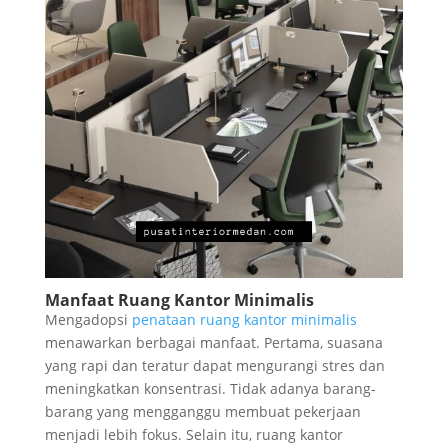
Manfaat Ruang Kantor Minimalis
Mengadopsi
penataan ruang kantor minimalis
menawarkan berbagai manfaat. Pertama, suasana
yang rapi dan teratur dapat mengurangi stres dan
meningkatkan konsentrasi. Tidak adanya barang-
barang yang mengganggu membuat pekerjaan
menjadi lebih fokus. Selain itu, ruang kantor