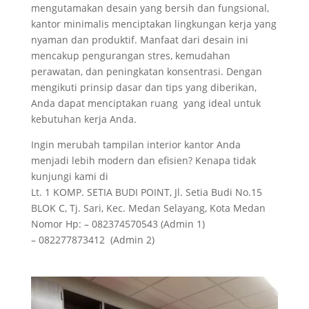
mengutamakan desain yang bersih dan fungsional,
kantor minimalis menciptakan lingkungan kerja yang
nyaman dan produktif. Manfaat dari desain ini
mencakup pengurangan stres, kemudahan
perawatan, dan peningkatan konsentrasi. Dengan
mengikuti prinsip dasar dan tips yang diberikan,
Anda dapat menciptakan ruang yang ideal untuk
kebutuhan kerja Anda.
Ingin merubah tampilan interior kantor Anda
menjadi lebih modern dan efisien? Kenapa tidak
kunjungi kami di
Lt. 1 KOMP. SETIA BUDI POINT, Jl. Setia Budi No.15
BLOK C, Tj. Sari, Kec. Medan Selayang, Kota Medan
Nomor Hp: – 082374570543 (Admin 1)
– 082277873412 (Admin 2)