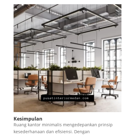
Kesimpulan
Ruang kantor minimalis mengedepankan prinsip
kesederhanaan dan efisiensi. Dengan