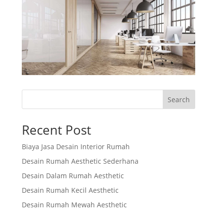
Search
Recent Post
Biaya Jasa Desain Interior Rumah
Desain Rumah Aesthetic Sederhana
Desain Dalam Rumah Aesthetic
Desain Rumah Kecil Aesthetic
Desain Rumah Mewah Aesthetic