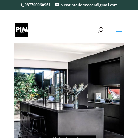
087700060961
pusatinteriormedan@gmail.com