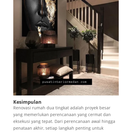
Kesimpulan
Renovasi rumah dua tingkat adalah proyek besar
yang memerlukan perencanaan yang cermat dan
eksekusi yang tepat. Dari perencanaan awal hingga
penataan akhir, setiap langkah penting untuk