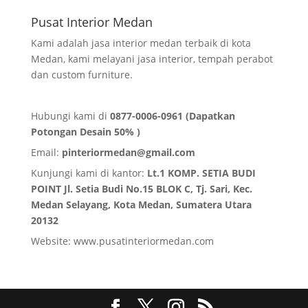
Pusat Interior Medan
Kami adalah jasa interior medan terbaik di kota
Medan, kami melayani jasa interior, tempah perabot
dan custom furniture.
Hubungi kami di
0877-0006-0961 (Dapatkan
Potongan Desain 50% )
Email:
pinteriormedan@gmail.com
Kunjungi kami di kantor:
Lt.1 KOMP. SETIA BUDI
POINT Jl. Setia Budi No.15 BLOK C, Tj. Sari, Kec.
Medan Selayang, Kota Medan,
Sumatera Utara
20132
Website:
www.pusatinteriormedan.com