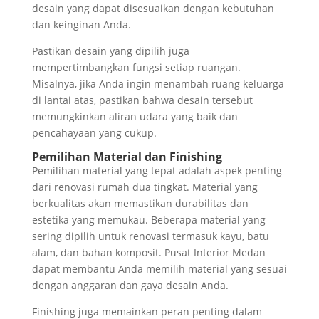
desain yang dapat disesuaikan dengan kebutuhan
dan keinginan Anda.
Pastikan desain yang dipilih juga
mempertimbangkan fungsi setiap ruangan.
Misalnya, jika Anda ingin menambah ruang keluarga
di lantai atas, pastikan bahwa desain tersebut
memungkinkan aliran udara yang baik dan
pencahayaan yang cukup.
Pemilihan Material dan Finishing
Pemilihan material yang tepat adalah aspek penting
dari renovasi rumah dua tingkat. Material yang
berkualitas akan memastikan durabilitas dan
estetika yang memukau. Beberapa material yang
sering dipilih untuk renovasi termasuk kayu, batu
alam, dan bahan komposit. Pusat Interior Medan
dapat membantu Anda memilih material yang sesuai
dengan anggaran dan gaya desain Anda.
Finishing juga memainkan peran penting dalam